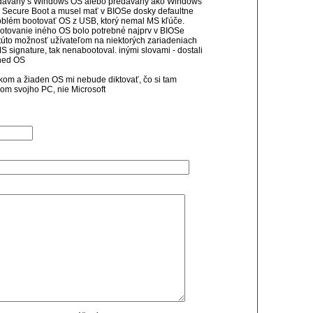
predávaný s Windows OS alebo predávaný ako Windows
ý Secure Boot a musel mať v BIOSe dosky defaultne
problém bootovať OS z USB, ktorý nemal MS kľúče.
ootovanie iného OS bolo potrebné najprv v BIOSe
) túto možnosť užívateľom na niektorých zariadeniach
signature, tak nenabootoval. inými slovami - dostali
gned OS
níkom a žiaden OS mi nebude diktovať, čo si tam
om svojho PC, nie Microsoft