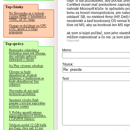
napr. si dal požiadavku, aby počítač 
Certified musel mať predvolene zapnut
Top články
nahraté Microsoft kľúče. to spôsobilo 
tomu sa hovorí monopolizácia. pre nab
Na Slovensku sa v tichosti
vypína ADSL v lokalitách s
odstaviť SB, no niektoré firmy (HP, Dell
VDSL, už 31. mája
neodomkli a keď bootovaný OS nemal MS 
lóve od MS, aby sa bootoval len MS si
Orange sa doťahuje na UPC
a O2, spustí 2.5 Gbps
pripojenie
ak som si kúpil počítač, som jeho vlast
môžem nabootovať a čo nie. ja som pán
Odpovedať
Top správy
Meno:
Rumunsko odstrelmi a
blokádou mení tok Dunaja,
aby udržalo jadrovú
elektráreň v chode
Titulok:
Joj Play výrazne zdražuje
Chrome sa bude
aktualizovať dvakrát
týždenne, v budúcnosti sa
Text:
bude aktualizovať bez
reštartov
Slovensko.sk má opäť
technické problémy
Spustená výroba flash
pamäte s novým najvyšším
počtom vrstiev
V Poľsku spustili takmer
gigawatthodinové úložisko,
z LiFePO4 článkov
Telekom pridal 12 GB balík
pre Easy, chce zaň 12 eur