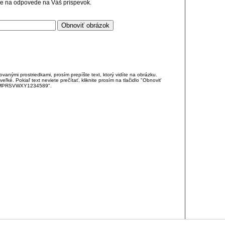
cie na odpovede na Váš príspevok.
anými prostriedkami, prosím prepíšte text, ktorý vidíte na obrázku.
é. Pokiaľ text neviete prečítať, kliknite prosím na tlačidlo "Obnoviť
DJKMPRSVWXY1234589".
RCIA