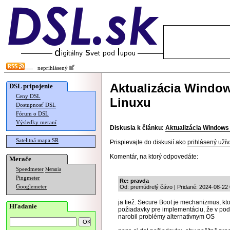
neprihlásený
Aktualizácia Window
DSL pripojenie
Ceny DSL
Linuxu
Dostupnosť DSL
Fórum o DSL
Výsledky meraní
Diskusia k článku:
Aktualizácia Windows 
Satelitná mapa SR
Prispievajte do diskusií ako
prihlásený užív
Komentár, na ktorý odpovedáte:
Merače
Speedmeter
Merania
Pingmeter
Re: pravda
Googlemeter
Od: premúdrelý čávo | Pridané: 2024-08-22
ja tiež. Secure Boot je mechanizmus, ktor
Hľadanie
požiadavky pre implementáciu, že v po
narobil problémy alternatívnym OS