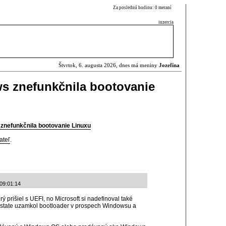
Za poslednú hodinu: 0 meraní
inzercia
Štvrtok, 6. augusta 2026, dnes má meniny
Jozefína
s znefunkčnila bootovanie
znefunkčnila bootovanie Linuxu
ateľ
.
 09:01:14
ý prišiel s UEFI, no Microsoft si nadefinoval také
dstate uzamkol bootloader v prospech Windowsu a