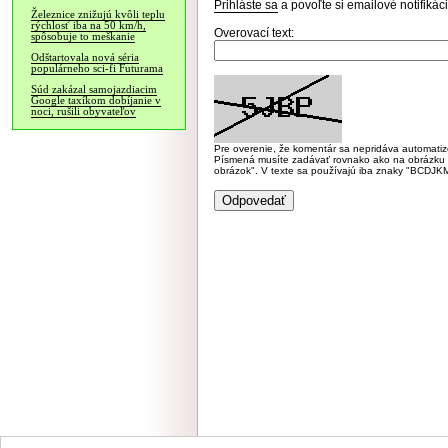
Prihláste sa
a povoľte si emailové notifiká
Železnice znižujú kvôli teplu
rýchlosť iba na 50 km/h,
Overovací text:
spôsobuje to meškanie
Odštartovala nová séria
populárneho sci-fi Futurama
Súd zakázal samojazdiacim
Google taxíkom dobíjanie v
noci, rušili obyvateľov
Pre overenie, že komentár sa nepridáva automatizov
Písmená musíte zadávať rovnako ako na obrázku veľk
obrázok". V texte sa používajú iba znaky "BC
NÁVŠTEVNOSŤ
|
INZE