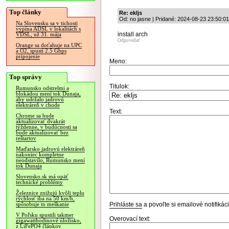
Top články
Re: ekljs
Od: no jasne | Pridané: 2024-08-23 23:50:01
Na Slovensku sa v tichosti
vypína ADSL v lokalitách s
install arch
VDSL, už 31. mája
Odpovedať
Orange sa doťahuje na UPC
a O2, spustí 2.5 Gbps
pripojenie
Meno:
Top správy
Titulok:
Rumunsko odstrelmi a
blokádou mení tok Dunaja,
aby udržalo jadrovú
elektráreň v chode
Text:
Chrome sa bude
aktualizovať dvakrát
týždenne, v budúcnosti sa
bude aktualizovať bez
reštartov
Maďarsko jadrovú elektráreň
nakoniec kompletne
neodstavilo, Rumunsko mení
tok Dunaja
Slovensko.sk má opäť
technické problémy
Železnice znižujú kvôli teplu
rýchlosť iba na 50 km/h,
Prihláste sa
a povoľte si emailové notifiká
spôsobuje to meškanie
V Poľsku spustili takmer
Overovací text:
gigawatthodinové úložisko,
z LiFePO4 článkov