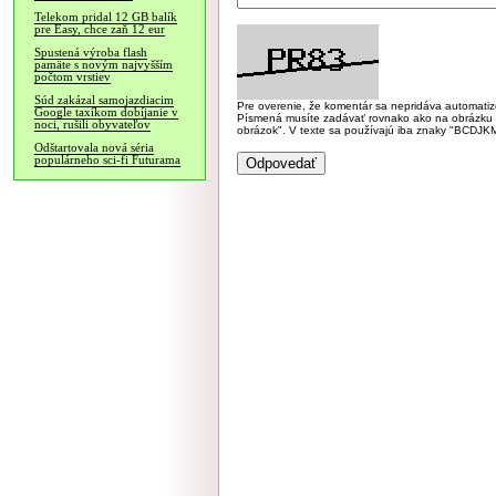
Telekom pridal 12 GB balík
pre Easy, chce zaň 12 eur
Spustená výroba flash
pamäte s novým najvyšším
počtom vrstiev
Súd zakázal samojazdiacim
Pre overenie, že komentár sa nepridáva automatizov
Google taxíkom dobíjanie v
Písmená musíte zadávať rovnako ako na obrázku veľk
noci, rušili obyvateľov
obrázok". V texte sa používajú iba znaky "BC
Odštartovala nová séria
populárneho sci-fi Futurama