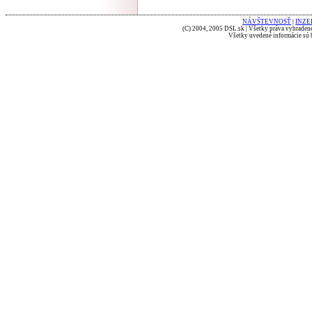
NÁVŠTEVNOSŤ
|
INZE
(C) 2004, 2005 DSL.sk | Všetky práva vyhradené
Všetky uvedené informácie sú b