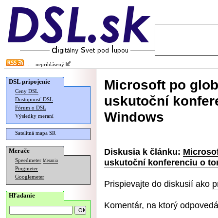
neprihlásený
Microsoft po glo
DSL pripojenie
Ceny DSL
uskutoční konfer
Dostupnosť DSL
Fórum o DSL
Windows
Výsledky meraní
Satelitná mapa SR
Diskusia k článku:
Microso
Merače
uskutoční konferenciu o t
Speedmeter
Merania
Pingmeter
Googlemeter
Prispievajte do diskusií ako
p
Hľadanie
Komentár, na ktorý odpovedá