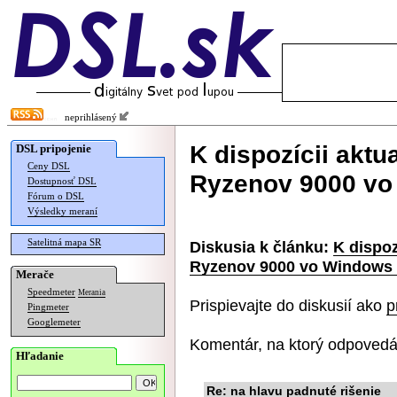
neprihlásený
K dispozícii aktu
DSL pripojenie
Ceny DSL
Ryzenov 9000 vo
Dostupnosť DSL
Fórum o DSL
Výsledky meraní
Satelitná mapa SR
Diskusia k článku:
K dispoz
Ryzenov 9000 vo Windows 
Merače
Speedmeter
Merania
Prispievajte do diskusií ako
p
Pingmeter
Googlemeter
Komentár, na ktorý odpovedá
Hľadanie
Re: na hlavu padnuté rišenie