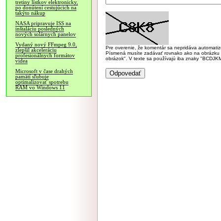
tretiny lístkov elektronicky,
po donútení cestujúcich na
takýto nákup
NASA pripravuje ISS na
inštaláciu posledných
nových solárnych panelov
Vydaný nový FFmpeg 9.0,
Pre overenie, že komentár sa nepridáva automatizov
zlepšil akceleráciu
Písmená musíte zadávať rovnako ako na obrázku veľk
profesionálnych formátov
obrázok". V texte sa používajú iba znaky "BC
videa
Microsoft v čase drahých
pamätí sľubuje
optimalizovať spotrebu
RAM vo Windows 11