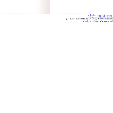
NÁVŠTEVNOSŤ
|
INZE
(C) 2004, 2005 DSL.sk | Všetky práva vyhradené
Všetky uvedené informácie sú b