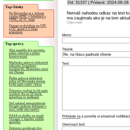
Od: 31337 | Pridané: 2024-08-28
Top články
Nemáš nahodou odkaz na test kd
Na Slovensku sa v tichosti
vypína ADSL v lokalitách s
ma zaujimalo ako je na tom aktuá
VDSL, už 31. mája
Odpovedať
Orange sa doťahuje na UPC
a O2, spustí 2.5 Gbps
pripojenie
Meno:
Top správy
Titulok:
Alza nasadila dve novinky,
jednu užitočnú a jednu
kontroverznú
Maďarsko jadrovú elektráreň
Text:
nakoniec kompletne
neodstavilo, Rumunsko mení
tok Dunaja
Ďalšia jadrová elektráreň
južne od Slovenska musela
kvôli teplu znížiť výkon
Železnice znižujú kvôli teplu
rýchlosť iba na 50 km/h,
spôsobuje to meškanie
Súd zakázal samojazdiacim
Google taxíkom dobíjanie v
noci, rušili obyvateľov
NASA na diaľku na sonde
Prihláste sa
a povoľte si emailové notifiká
Voyager 2 úspešne znížila
spotrebu
Overovací text:
Železnice predávajú dve