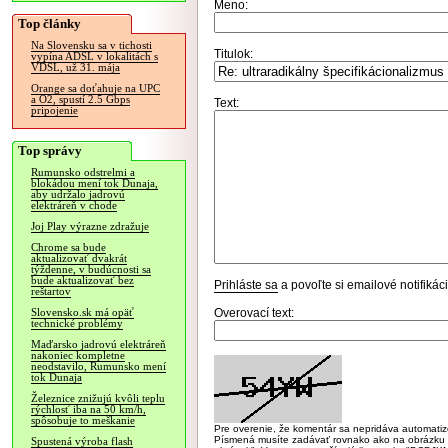
Meno:
Top články
Na Slovensku sa v tichosti
Titulok:
vypína ADSL v lokalitách s
VDSL, už 31. mája
Orange sa doťahuje na UPC
a O2, spustí 2.5 Gbps
Text:
pripojenie
Top správy
Rumunsko odstrelmi a
blokádou mení tok Dunaja,
aby udržalo jadrovú
elektráreň v chode
Joj Play výrazne zdražuje
Chrome sa bude
aktualizovať dvakrát
týždenne, v budúcnosti sa
bude aktualizovať bez
Prihláste sa
a povoľte si emailové notifiká
reštartov
Overovací text:
Slovensko.sk má opäť
technické problémy
Maďarsko jadrovú elektráreň
nakoniec kompletne
neodstavilo, Rumunsko mení
tok Dunaja
Železnice znižujú kvôli teplu
rýchlosť iba na 50 km/h,
spôsobuje to meškanie
Pre overenie, že komentár sa nepridáva automatizov
Písmená musíte zadávať rovnako ako na obrázku veľk
Spustená výroba flash