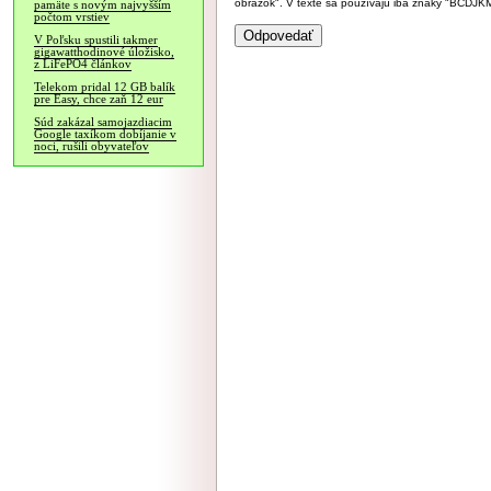
obrázok". V texte sa používajú iba znaky "BC
pamäte s novým najvyšším
počtom vrstiev
V Poľsku spustili takmer
gigawatthodinové úložisko,
z LiFePO4 článkov
Telekom pridal 12 GB balík
pre Easy, chce zaň 12 eur
Súd zakázal samojazdiacim
Google taxíkom dobíjanie v
noci, rušili obyvateľov