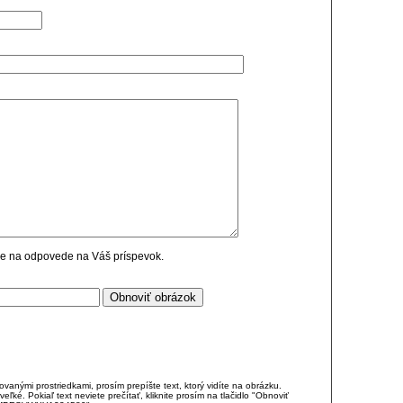
cie na odpovede na Váš príspevok.
anými prostriedkami, prosím prepíšte text, ktorý vidíte na obrázku.
é. Pokiaľ text neviete prečítať, kliknite prosím na tlačidlo "Obnoviť