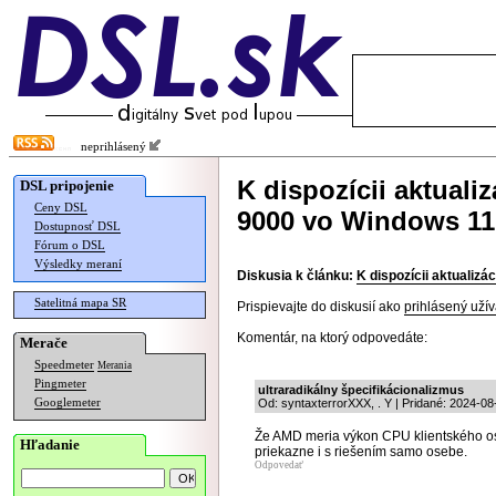
neprihlásený
K dispozícii aktual
DSL pripojenie
Ceny DSL
9000 vo Windows 11
Dostupnosť DSL
Fórum o DSL
Výsledky meraní
Diskusia k článku:
K dispozícii aktualiz
Satelitná mapa SR
Prispievajte do diskusií ako
prihlásený užív
Komentár, na ktorý odpovedáte:
Merače
Speedmeter
Merania
Pingmeter
ultraradikálny špecifikácionalizmus
Googlemeter
Od: syntaxterrorXXX, . Y | Pridané: 2024-08
Že AMD meria výkon CPU klientského os
Hľadanie
priekazne i s riešením samo osebe.
Odpovedať