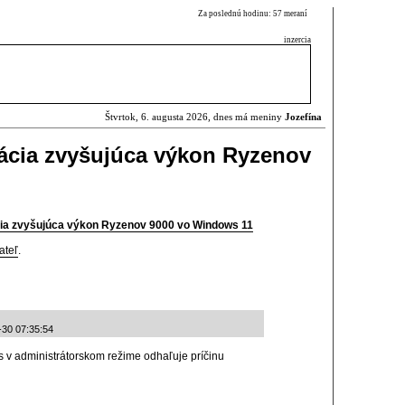
Za poslednú hodinu: 57 meraní
inzercia
Štvrtok, 6. augusta 2026, dnes má meniny
Jozefína
izácia zvyšujúca výkon Ryzenov
ácia zvyšujúca výkon Ryzenov 9000 vo Windows 11
ateľ
.
-30 07:35:54
 v administrátorskom režime odhaľuje príčinu