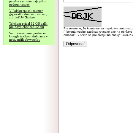
pamäte s novým najvyšším
počtom vrstiev
V Poľsku spustili takmer
gigawatthodinové úložisko,
z LiFePO4 článkov
Telekom pridal 12 GB balík
pre Easy, chce zaň 12 eur
Pre overenie, že komentár sa nepridáva automatizov
Písmená musíte zadávať rovnako ako na obrázku veľk
Súd zakázal samojazdiacim
obrázok". V texte sa používajú iba znaky "BC
Google taxíkom dobíjanie v
noci, rušili obyvateľov