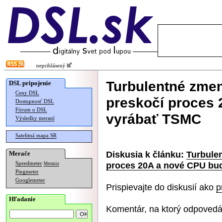
neprihlásený
Turbulentné zmeny
DSL pripojenie
Ceny DSL
preskočí proces
Dostupnosť DSL
Fórum o DSL
vyrábať TSMC
Výsledky meraní
Satelitná mapa SR
Diskusia k článku:
Turbulen
Merače
proces 20A a nové CPU bu
Speedmeter
Merania
Pingmeter
Googlemeter
Prispievajte do diskusií ako
p
Hľadanie
Komentár, na ktorý odpovedá