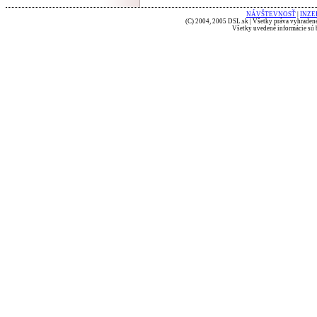
NÁVŠTEVNOSŤ
|
INZE
(C) 2004, 2005 DSL.sk | Všetky práva vyhradené
Všetky uvedené informácie sú b