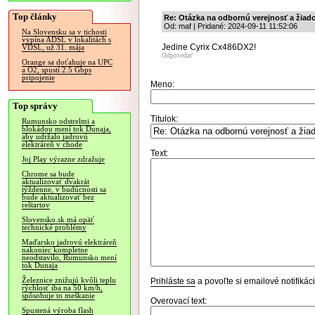
Top články
Re: Otázka na odbornú verejnosť a žia
Od: maf | Pridané: 2024-09-11 11:52:06
Na Slovensku sa v tichosti
vypína ADSL v lokalitách s
Jedine Cyrix Cx486DX2!
VDSL, už 31. mája
Odpovedať
Orange sa doťahuje na UPC
a O2, spustí 2.5 Gbps
pripojenie
Meno:
Top správy
Titulok:
Rumunsko odstrelmi a
blokádou mení tok Dunaja,
aby udržalo jadrovú
elektráreň v chode
Text:
Joj Play výrazne zdražuje
Chrome sa bude
aktualizovať dvakrát
týždenne, v budúcnosti sa
bude aktualizovať bez
reštartov
Slovensko.sk má opäť
technické problémy
Maďarsko jadrovú elektráreň
nakoniec kompletne
neodstavilo, Rumunsko mení
tok Dunaja
Železnice znižujú kvôli teplu
Prihláste sa
a povoľte si emailové notifiká
rýchlosť iba na 50 km/h,
spôsobuje to meškanie
Overovací text:
Spustená výroba flash