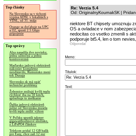
Top články
Re: Verzia 5.4
Od: OriginalnyKoumakSK | Pridan
Na Slovensku sa v tichosti
vypína ADSL v lokalitách s
VDSL, už 31. mája
niektore BT chipsety umoznuju z
Orange sa doťahuje na UPC
OS a ovladace v nom zabezpecia 
a O2, spustí 2.5 Gbps
nedocitas co vsetko zmenili s ak
pripojenie
podporuje bt5.4, len o tom nevies
Odpovedať
Top správy
Alza nasadila dve novinky,
jednu užitočnú a jednu
Meno:
kontroverznú
Maďarsko jadrovú elektráreň
nakoniec kompletne
Titulok:
neodstavilo, Rumunsko mení
tok Dunaja
Slovensko.sk má opäť
technické problémy
Text:
Železnice znižujú kvôli teplu
rýchlosť iba na 50 km/h,
spôsobuje to meškanie
Ďalšia jadrová elektráreň
južne od Slovenska musela
kvôli teplu znížiť výkon
V Poľsku spustili takmer
gigawatthodinové úložisko,
z LiFePO4 článkov
Telekom pridal 12 GB balík
pre Easy, chce zaň 12 eur