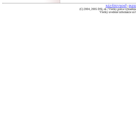
NÁVŠTEVNOSŤ
|
INZE
(C) 2004, 2005 DSL.sk | Všetky práva vyhradené
Všetky uvedené informácie sú b