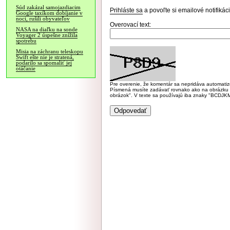
Súd zakázal samojazdiacim
Prihláste sa
a povoľte si emailové notifiká
Google taxíkom dobíjanie v
noci, rušili obyvateľov
Overovací text:
NASA na diaľku na sonde
Voyager 2 úspešne znížila
spotrebu
Misia na záchranu teleskopu
Swift ešte nie je stratená,
podarilo sa spomaliť jej
otáčanie
Pre overenie, že komentár sa nepridáva automatizov
Písmená musíte zadávať rovnako ako na obrázku veľk
obrázok". V texte sa používajú iba znaky "BC