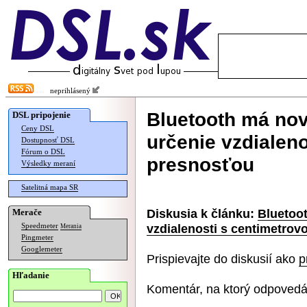
neprihlásený
Bluetooth má novú
DSL pripojenie
Ceny DSL
určenie vzdialen
Dostupnosť DSL
Fórum o DSL
presnosťou
Výsledky meraní
Satelitná mapa SR
Diskusia k článku:
Bluetoot
Merače
vzdialenosti s centimetro
Speedmeter
Merania
Pingmeter
Googlemeter
Prispievajte do diskusií ako
p
Hľadanie
Komentár, na ktorý odpovedá