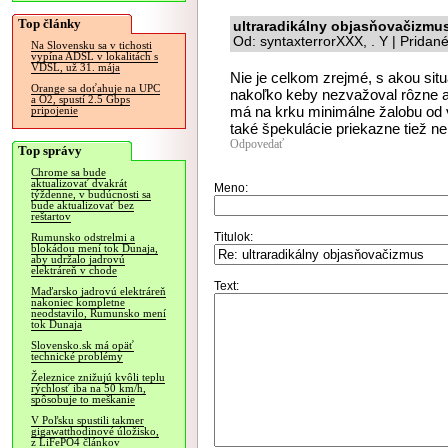
Top články
ultraradikálny objasňovačizmu
Od: syntaxterrorXXX, . Y | Pridan
Na Slovensku sa v tichosti
vypína ADSL v lokalitách s
VDSL, už 31. mája
Nie je celkom zrejmé, s akou sit
Orange sa doťahuje na UPC
nakoľko keby nezvažoval rôzne al
a O2, spustí 2.5 Gbps
má na krku minimálne žalobu od 
pripojenie
také špekulácie priekazne tiež n
Odpovedať
Top správy
Chrome sa bude
aktualizovať dvakrát
Meno:
týždenne, v budúcnosti sa
bude aktualizovať bez
reštartov
Titulok:
Rumunsko odstrelmi a
blokádou mení tok Dunaja,
aby udržalo jadrovú
elektráreň v chode
Text:
Maďarsko jadrovú elektráreň
nakoniec kompletne
neodstavilo, Rumunsko mení
tok Dunaja
Slovensko.sk má opäť
technické problémy
Železnice znižujú kvôli teplu
rýchlosť iba na 50 km/h,
spôsobuje to meškanie
V Poľsku spustili takmer
gigawatthodinové úložisko,
z LiFePO4 článkov