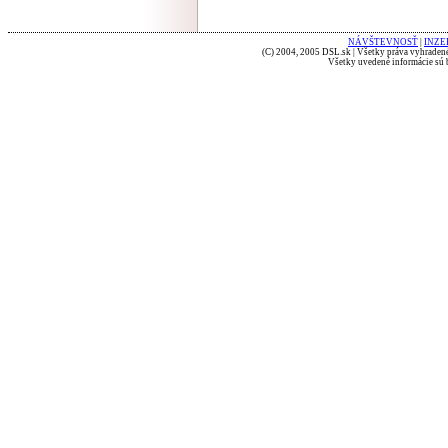
NÁVŠTEVNOSŤ
|
INZE
(C) 2004, 2005 DSL.sk | Všetky práva vyhradené
Všetky uvedené informácie sú b