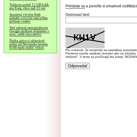
Telekom pridal 12 GB balík
Prihláste sa
a povoľte si emailové notifiká
pre Easy, chce zaň 12 eur
Overovací text:
Spustená výroba flash
pamäte s novým najvyšším
počtom vrstiev
Súd zakázal samojazdiacim
Google taxíkom dobíjanie v
noci, rušili obyvateľov
Ďalšia jadrová elektráreň
južne od Slovenska musela
kvôli teplu znížiť výkon
Pre overenie, že komentár sa nepridáva automatizov
Písmená musíte zadávať rovnako ako na obrázku veľk
obrázok". V texte sa používajú iba znaky "BC