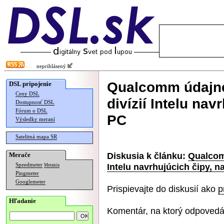
neprihlásený
Qualcomm údajne
DSL pripojenie
Ceny DSL
divízií Intelu nav
Dostupnosť DSL
Fórum o DSL
PC
Výsledky meraní
Satelitná mapa SR
Diskusia k článku:
Qualcomm
Merače
Intelu navrhujúcich čipy, 
Speedmeter
Merania
Pingmeter
Googlemeter
Prispievajte do diskusií ako
p
Hľadanie
Komentár, na ktorý odpovedá