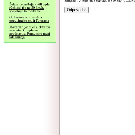
obrázok". V texte sa používajú iba znaky "BC
Železnice znižujú kvôli teplu
rýchlosť iba na 50 km/h,
spôsobuje to meškanie
Odštartovala nová séria
populárneho sci-fi Futurama
Maďarsko jadrovú elektráreň
nakoniec kompletne
neodstavilo, Rumunsko mení
tok Dunaja