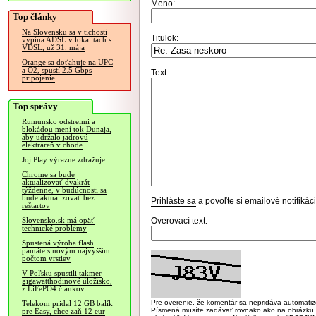
Meno:
Top články
Na Slovensku sa v tichosti
Titulok:
vypína ADSL v lokalitách s
VDSL, už 31. mája
Orange sa doťahuje na UPC
a O2, spustí 2.5 Gbps
Text:
pripojenie
Top správy
Rumunsko odstrelmi a
blokádou mení tok Dunaja,
aby udržalo jadrovú
elektráreň v chode
Joj Play výrazne zdražuje
Chrome sa bude
aktualizovať dvakrát
týždenne, v budúcnosti sa
bude aktualizovať bez
Prihláste sa
a povoľte si emailové notifiká
reštartov
Overovací text:
Slovensko.sk má opäť
technické problémy
Spustená výroba flash
pamäte s novým najvyšším
počtom vrstiev
V Poľsku spustili takmer
gigawatthodinové úložisko,
z LiFePO4 článkov
Pre overenie, že komentár sa nepridáva automatizov
Telekom pridal 12 GB balík
Písmená musíte zadávať rovnako ako na obrázku veľk
pre Easy, chce zaň 12 eur