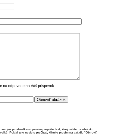
cie na odpovede na Váš príspevok.
anými prostriedkami, prosím prepíšte text, ktorý vidíte na obrázku.
é. Pokiaľ text neviete prečítať, kliknite prosím na tlačidlo "Obnoviť