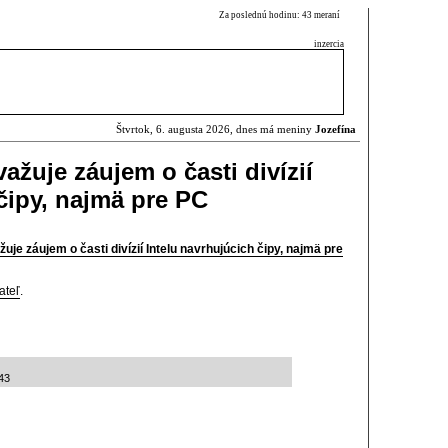
Za poslednú hodinu: 43 meraní
inzercia
Štvrtok, 6. augusta 2026, dnes má meniny
Jozefína
žuje záujem o časti divízií
čipy, najmä pre PC
e záujem o časti divízií Intelu navrhujúcich čipy, najmä pre
ateľ
.
43