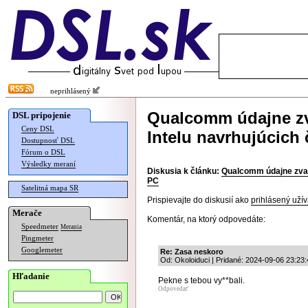
neprihlásený
Qualcomm údajne zva
DSL pripojenie
Ceny DSL
Intelu navrhujúcich 
Dostupnosť DSL
Fórum o DSL
Výsledky meraní
Diskusia k článku:
Qualcomm údajne zvažuj
PC
Satelitná mapa SR
Prispievajte do diskusií ako
prihlásený užív
Merače
Komentár, na ktorý odpovedáte:
Speedmeter
Merania
Pingmeter
Googlemeter
Re: Zasa neskoro
Od: Okoloiduci | Pridané: 2024-09-06 23:23:
Hľadanie
Pekne s tebou vy**bali.
Odpovedať