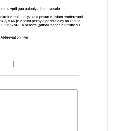
ste otvprit gpu patenty a bude veselo.
okrok v realtime fyzike a posun v cistom renderovani
raz aj v 4K je v celku pekny a pozeratelny no ked sa
ROZMAZANE a neostre (pritom motion blur filtre su
Abbreviation filter