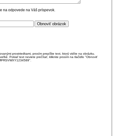
cie na odpovede na Váš príspevok.
anými prostriedkami, prosím prepíšte text, ktorý vidíte na obrázku.
é. Pokiaľ text neviete prečítať, kliknite prosím na tlačidlo "Obnoviť
DJKMPRSVWXY1234589".