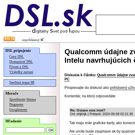
neprihlásený
Qualcomm údajne zva
DSL pripojenie
Ceny DSL
Intelu navrhujúcich 
Dostupnosť DSL
Fórum o DSL
Výsledky meraní
Diskusia k článku:
Qualcomm údajne zvažuj
PC
Satelitná mapa SR
Prispievajte do diskusií ako
prihlásený užív
Merače
Komentár, na ktorý odpovedáte:
Speedmeter
Merania
Pingmeter
Googlemeter
Re: Ostane este intel?
Od: ehjkhjk | Pridané: 2024-09-08 02:21:35
Hľadanie
Tak maju este graficke karty, ako konecn
Ale urcite bude zaujmave ak by qualcom a