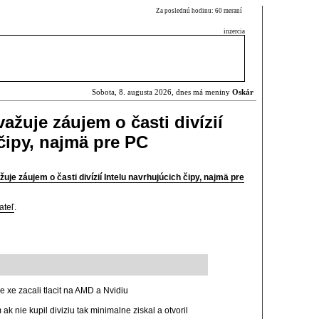
Za poslednú hodinu: 60 meraní
inzercia
Sobota, 8. augusta 2026, dnes má meniny
Oskár
žuje záujem o časti divízií
čipy, najmä pre PC
e záujem o časti divízií Intelu navrhujúcich čipy, najmä pre
ateľ
.
e xe zacali tlacit na AMD a Nvidiu
k nie kupil diviziu tak minimalne ziskal a otvoril