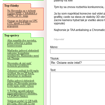
patenty na x86
Top články
Tym by sa znova rozbehla konkurencia, e
Na Slovensku sa v tichosti
vypína ADSL v lokalitách s
Ja by som napriklad konecne rad videl p
VDSL, už 31. mája
grafiky, casto sa stava ze staticky 3D ob
zacne kamera hybat tak je vsetko akosi 
Orange sa doťahuje na UPC
vypnute)
a O2, spustí 2.5 Gbps
pripojenie
Najhorsie je TAA antialising a Chromatic 
Top správy
Odpovedať
Alza nasadila dve novinky,
jednu užitočnú a jednu
kontroverznú
Meno:
Maďarsko jadrovú elektráreň
nakoniec kompletne
neodstavilo, Rumunsko mení
tok Dunaja
Titulok:
Slovensko.sk má opäť
technické problémy
Text:
Železnice znižujú kvôli teplu
rýchlosť iba na 50 km/h,
spôsobuje to meškanie
Ďalšia jadrová elektráreň
južne od Slovenska musela
kvôli teplu znížiť výkon
V Poľsku spustili takmer
gigawatthodinové úložisko,
z LiFePO4 článkov
Telekom pridal 12 GB balík
pre Easy, chce zaň 12 eur