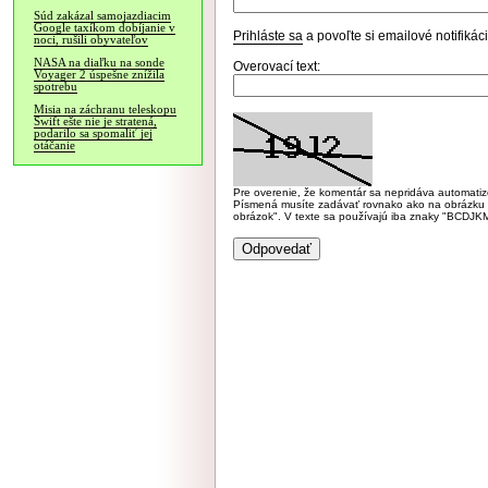
Súd zakázal samojazdiacim
Google taxíkom dobíjanie v
Prihláste sa
a povoľte si emailové notifiká
noci, rušili obyvateľov
NASA na diaľku na sonde
Overovací text:
Voyager 2 úspešne znížila
spotrebu
Misia na záchranu teleskopu
Swift ešte nie je stratená,
podarilo sa spomaliť jej
otáčanie
Pre overenie, že komentár sa nepridáva automatizov
Písmená musíte zadávať rovnako ako na obrázku veľk
obrázok". V texte sa používajú iba znaky "BC