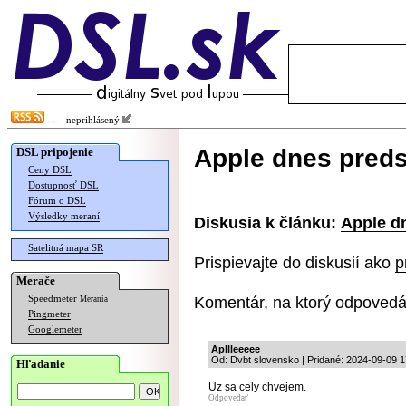
neprihlásený
Apple dnes preds
DSL pripojenie
Ceny DSL
Dostupnosť DSL
Fórum o DSL
Výsledky meraní
Diskusia k článku:
Apple d
Satelitná mapa SR
Prispievajte do diskusií ako
p
Merače
Komentár, na ktorý odpovedá
Speedmeter
Merania
Pingmeter
Googlemeter
Apllleeeee
Od: Dvbt slovensko | Pridané: 2024-09-09 1
Hľadanie
Uz sa cely chvejem.
Odpovedať