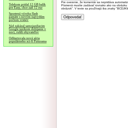
Pre overenie, že komentár sa nepridáva automatizov
Telekom pridal 12 GB balík
Písmená musíte zadávať rovnako ako na obrázku veľk
pre Easy, chce zaň 12 eur
obrázok". V texte sa používajú iba znaky "BC
Spustená výroba flash
pamäte s novým najvyšším
počtom vrstiev
Súd zakázal samojazdiacim
Google taxíkom dobíjanie v
noci, rušili obyvateľov
Odštartovala nová séria
populárneho sci-fi Futurama