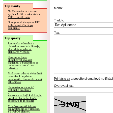
Top články
Meno:
Na Slovensku sa v tichosti
vypína ADSL v lokalitách s
VDSL, už 31. mája
Titulok:
Orange sa doťahuje na UPC
a O2, spustí 2.5 Gbps
pripojenie
Text:
Top správy
Rumunsko odstrelmi a
blokádou mení tok Dunaja,
aby udržalo jadrovú
elektráreň v chode
Chrome sa bude
aktualizovať dvakrát
týždenne, v budúcnosti sa
bude aktualizovať bez
reštartov
Maďarsko jadrovú elektráreň
nakoniec kompletne
Prihláste sa
a povoľte si emailové notifiká
neodstavilo, Rumunsko mení
tok Dunaja
Overovací text:
Slovensko.sk má opäť
technické problémy
Železnice znižujú kvôli teplu
rýchlosť iba na 50 km/h,
spôsobuje to meškanie
V Poľsku spustili takmer
gigawatthodinové úložisko,
z LiFePO4 článkov