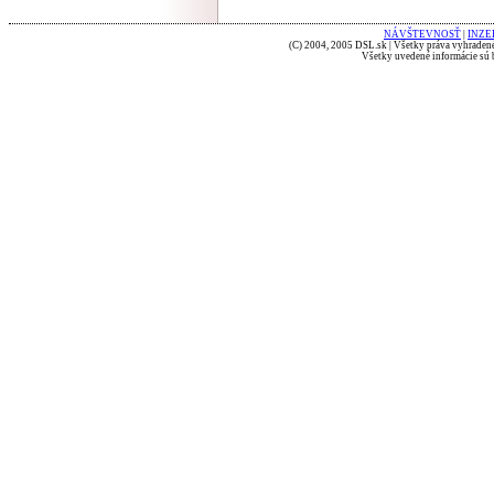
NÁVŠTEVNOSŤ
|
INZE
(C) 2004, 2005 DSL.sk | Všetky práva vyhradené
Všetky uvedené informácie sú b