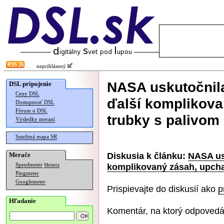
neprihlásený
NASA uskutočnil
DSL pripojenie
Ceny DSL
ďalší komplikovan
Dostupnosť DSL
Fórum o DSL
trubky s palivom
Výsledky meraní
Satelitná mapa SR
Diskusia k článku:
NASA us
Merače
komplikovaný zásah, upchal
Speedmeter
Merania
Pingmeter
Googlemeter
Prispievajte do diskusií ako
p
Hľadanie
Komentár, na ktorý odpovedá