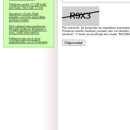
Telekom pridal 12 GB balík
pre Easy, chce zaň 12 eur
Spustená výroba flash
pamäte s novým najvyšším
počtom vrstiev
Súd zakázal samojazdiacim
Pre overenie, že komentár sa nepridáva automatizov
Google taxíkom dobíjanie v
Písmená musíte zadávať rovnako ako na obrázku veľk
noci, rušili obyvateľov
obrázok". V texte sa používajú iba znaky "BC
Odštartovala nová séria
populárneho sci-fi Futurama