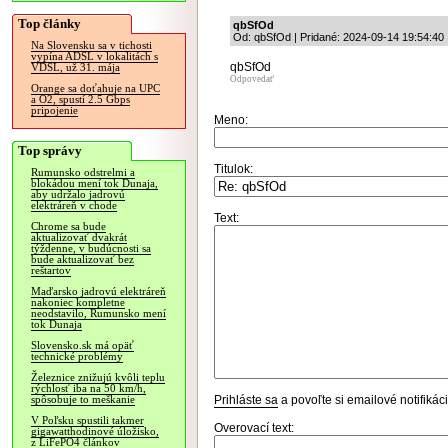
Top články
qbSfOd
Od: qbSfOd | Pridané: 2024-09-14 19:54:40
Na Slovensku sa v tichosti
vypína ADSL v lokalitách s
qbSfOd
VDSL, už 31. mája
Odpovedať
Orange sa doťahuje na UPC
a O2, spustí 2.5 Gbps
pripojenie
Meno:
Top správy
Titulok:
Rumunsko odstrelmi a
blokádou mení tok Dunaja,
aby udržalo jadrovú
elektráreň v chode
Text:
Chrome sa bude
aktualizovať dvakrát
týždenne, v budúcnosti sa
bude aktualizovať bez
reštartov
Maďarsko jadrovú elektráreň
nakoniec kompletne
neodstavilo, Rumunsko mení
tok Dunaja
Slovensko.sk má opäť
technické problémy
Železnice znižujú kvôli teplu
rýchlosť iba na 50 km/h,
Prihláste sa
a povoľte si emailové notifiká
spôsobuje to meškanie
V Poľsku spustili takmer
Overovací text:
gigawatthodinové úložisko,
z LiFePO4 článkov