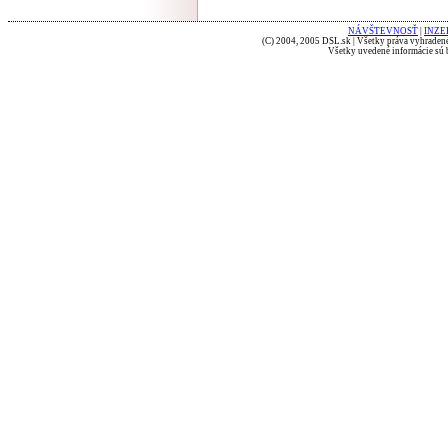
NÁVŠTEVNOSŤ
|
INZE
(C) 2004, 2005 DSL.sk | Všetky práva vyhradené
Všetky uvedené informácie sú b