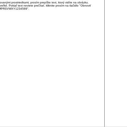
anými prostriedkami, prosím prepíšte text, ktorý vidíte na obrázku.
é. Pokiaľ text neviete prečítať, kliknite prosím na tlačidlo "Obnoviť
DJKMPRSVWXY1234589".