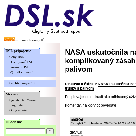
neprihlásený
NASA uskutočnila na
DSL pripojenie
Ceny DSL
komplikovaný zásah, 
Dostupnosť DSL
palivom
Fórum o DSL
Výsledky meraní
Satelitná mapa SR
Diskusia k článku:
NASA uskutočnila na s
trubky s palivom
Merače
Prispievajte do diskusií ako
prihlásený užív
Speedmeter
Merania
Komentár, na ktorý odpovedáte:
Pingmeter
Googlemeter
qbSfOd
Hľadanie
Od: qbSfOd | Pridané: 2024-09-14 20:24:10
qbSfOd