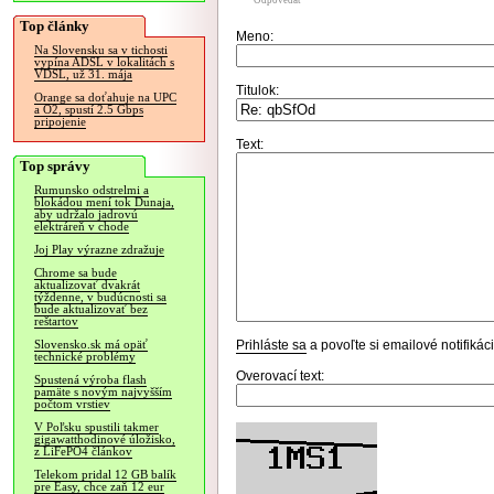
Odpovedať
Top články
Meno:
Na Slovensku sa v tichosti
vypína ADSL v lokalitách s
VDSL, už 31. mája
Titulok:
Orange sa doťahuje na UPC
a O2, spustí 2.5 Gbps
pripojenie
Text:
Top správy
Rumunsko odstrelmi a
blokádou mení tok Dunaja,
aby udržalo jadrovú
elektráreň v chode
Joj Play výrazne zdražuje
Chrome sa bude
aktualizovať dvakrát
týždenne, v budúcnosti sa
bude aktualizovať bez
reštartov
Prihláste sa
a povoľte si emailové notifiká
Slovensko.sk má opäť
technické problémy
Overovací text:
Spustená výroba flash
pamäte s novým najvyšším
počtom vrstiev
V Poľsku spustili takmer
gigawatthodinové úložisko,
z LiFePO4 článkov
Telekom pridal 12 GB balík
pre Easy, chce zaň 12 eur