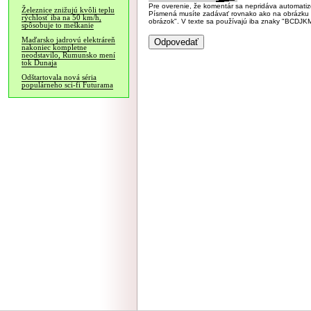
Pre overenie, že komentár sa nepridáva automatizov
Železnice znižujú kvôli teplu
Písmená musíte zadávať rovnako ako na obrázku veľk
rýchlosť iba na 50 km/h,
obrázok". V texte sa používajú iba znaky "BC
spôsobuje to meškanie
Maďarsko jadrovú elektráreň
nakoniec kompletne
neodstavilo, Rumunsko mení
tok Dunaja
Odštartovala nová séria
populárneho sci-fi Futurama