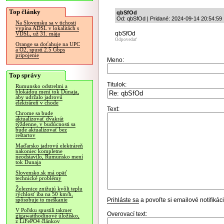
Top články
qbSfOd
Od: qbSfOd | Pridané: 2024-09-14 20:54:59
Na Slovensku sa v tichosti
vypína ADSL v lokalitách s
qbSfOd
VDSL, už 31. mája
Odpovedať
Orange sa doťahuje na UPC
a O2, spustí 2.5 Gbps
pripojenie
Meno:
Top správy
Titulok:
Rumunsko odstrelmi a
blokádou mení tok Dunaja,
aby udržalo jadrovú
elektráreň v chode
Text:
Chrome sa bude
aktualizovať dvakrát
týždenne, v budúcnosti sa
bude aktualizovať bez
reštartov
Maďarsko jadrovú elektráreň
nakoniec kompletne
neodstavilo, Rumunsko mení
tok Dunaja
Slovensko.sk má opäť
technické problémy
Železnice znižujú kvôli teplu
rýchlosť iba na 50 km/h,
Prihláste sa
a povoľte si emailové notifiká
spôsobuje to meškanie
V Poľsku spustili takmer
Overovací text:
gigawatthodinové úložisko,
z LiFePO4 článkov