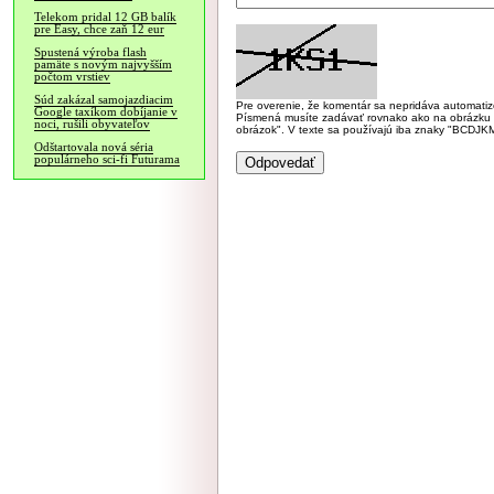
Telekom pridal 12 GB balík
pre Easy, chce zaň 12 eur
Spustená výroba flash
pamäte s novým najvyšším
počtom vrstiev
Súd zakázal samojazdiacim
Pre overenie, že komentár sa nepridáva automatizov
Google taxíkom dobíjanie v
Písmená musíte zadávať rovnako ako na obrázku veľk
noci, rušili obyvateľov
obrázok". V texte sa používajú iba znaky "BC
Odštartovala nová séria
populárneho sci-fi Futurama