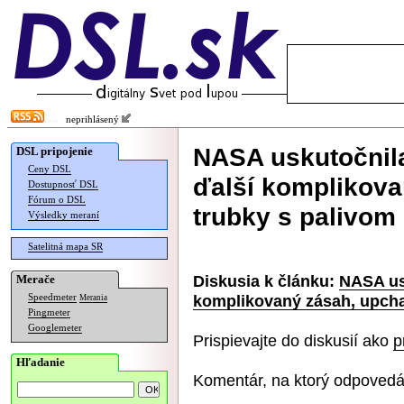
neprihlásený
NASA uskutočnil
DSL pripojenie
Ceny DSL
ďalší komplikovan
Dostupnosť DSL
Fórum o DSL
trubky s palivom
Výsledky meraní
Satelitná mapa SR
Diskusia k článku:
NASA us
Merače
komplikovaný zásah, upchal
Speedmeter
Merania
Pingmeter
Googlemeter
Prispievajte do diskusií ako
p
Hľadanie
Komentár, na ktorý odpovedá