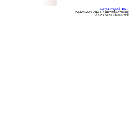
NÁVŠTEVNOSŤ
|
INZE
(C) 2004, 2005 DSL.sk | Všetky práva vyhradené
Všetky uvedené informácie sú b