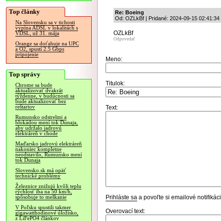
Top články
Re: Boeing
Od: OZLkBf | Pridané: 2024-09-15 02:41:34
Na Slovensku sa v tichosti
vypína ADSL v lokalitách s
OZLkBf
VDSL, už 31. mája
Odpovedať
Orange sa doťahuje na UPC
a O2, spustí 2.5 Gbps
pripojenie
Meno:
Top správy
Titulok:
Chrome sa bude
aktualizovať dvakrát
týždenne, v budúcnosti sa
bude aktualizovať bez
reštartov
Text:
Rumunsko odstrelmi a
blokádou mení tok Dunaja,
aby udržalo jadrovú
elektráreň v chode
Maďarsko jadrovú elektráreň
nakoniec kompletne
neodstavilo, Rumunsko mení
tok Dunaja
Slovensko.sk má opäť
technické problémy
Železnice znižujú kvôli teplu
rýchlosť iba na 50 km/h,
Prihláste sa
a povoľte si emailové notifiká
spôsobuje to meškanie
V Poľsku spustili takmer
Overovací text:
gigawatthodinové úložisko,
z LiFePO4 článkov