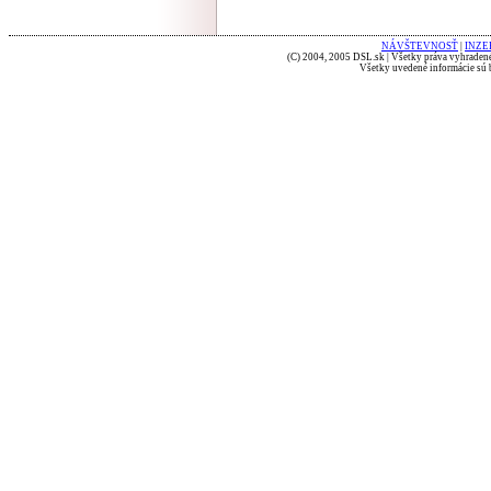
NÁVŠTEVNOSŤ
|
INZE
(C) 2004, 2005 DSL.sk | Všetky práva vyhradené
Všetky uvedené informácie sú b