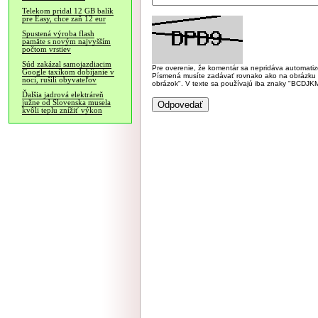
Telekom pridal 12 GB balík
pre Easy, chce zaň 12 eur
Spustená výroba flash
pamäte s novým najvyšším
počtom vrstiev
Súd zakázal samojazdiacim
Pre overenie, že komentár sa nepridáva automatizov
Google taxíkom dobíjanie v
Písmená musíte zadávať rovnako ako na obrázku veľk
noci, rušili obyvateľov
obrázok". V texte sa používajú iba znaky "BC
Ďalšia jadrová elektráreň
južne od Slovenska musela
kvôli teplu znížiť výkon