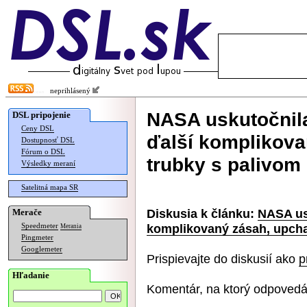
neprihlásený
NASA uskutočnil
DSL pripojenie
Ceny DSL
ďalší komplikovan
Dostupnosť DSL
Fórum o DSL
trubky s palivom
Výsledky meraní
Satelitná mapa SR
Diskusia k článku:
NASA us
Merače
komplikovaný zásah, upchal
Speedmeter
Merania
Pingmeter
Googlemeter
Prispievajte do diskusií ako
p
Hľadanie
Komentár, na ktorý odpovedá