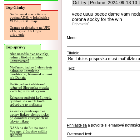
Od: try | Pridané: 2024-09-13 13:
Top články
veee uuuu beeee dame vam ne
Na Slovensku sa v tichosti
vypína ADSL v lokalitách s
corona socky for the win
VDSL, už 31. mája
Odpovedať
Orange sa doťahuje na UPC
a O2, spustí 2.5 Gbps
pripojenie
Meno:
Top správy
Titulok:
Alza nasadila dve novinky,
jednu užitočnú a jednu
kontroverznú
Maďarsko jadrovú elektráreň
Text:
nakoniec kompletne
neodstavilo, Rumunsko mení
tok Dunaja
Ďalšia jadrová elektráreň
južne od Slovenska musela
kvôli teplu znížiť výkon
Železnice znižujú kvôli teplu
rýchlosť iba na 50 km/h,
spôsobuje to meškanie
Železnice predávajú dve
tretiny lístkov elektronicky,
po donútení cestujúcich na
takýto nákup
Prihláste sa
a povoľte si emailové notifiká
NASA na diaľku na sonde
Voyager 2 úspešne znížila
Overovací text:
spotrebu