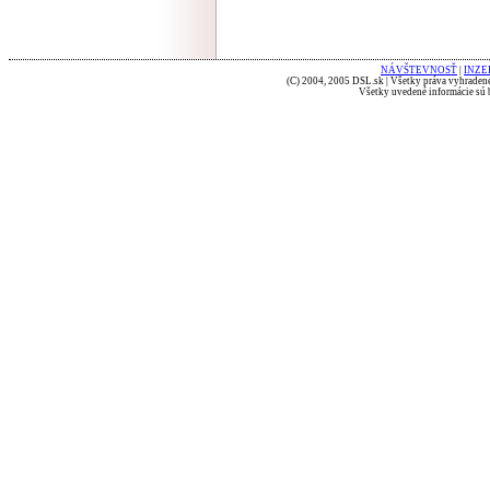
NÁVŠTEVNOSŤ
|
INZE
(C) 2004, 2005 DSL.sk | Všetky práva vyhradené
Všetky uvedené informácie sú b