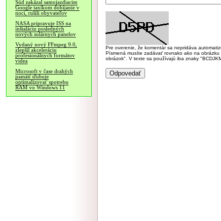
Súd zakázal samojazdiacim
Google taxíkom dobíjanie v
noci, rušili obyvateľov
NASA pripravuje ISS na
inštaláciu posledných
nových solárnych panelov
Vydaný nový FFmpeg 9.0,
Pre overenie, že komentár sa nepridáva automatizov
zlepšil akceleráciu
Písmená musíte zadávať rovnako ako na obrázku veľk
profesionálnych formátov
obrázok". V texte sa používajú iba znaky "BC
videa
Microsoft v čase drahých
pamätí sľubuje
optimalizovať spotrebu
RAM vo Windows 11