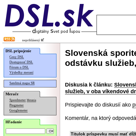
neprihlásený
Slovenská sporit
DSL pripojenie
Ceny DSL
odstávku služieb
Dostupnosť DSL
Fórum o DSL
Výsledky meraní
Satelitná mapa SR
Diskusia k článku:
Slovens
služieb, v oba víkendové d
Merače
Speedmeter
Merania
Prispievajte do diskusií ako
p
Pingmeter
Googlemeter
Komentár, na ktorý odpovedá
Hľadanie
Titulok príspevku musí mať dĺž