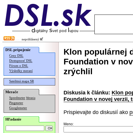
neprihlásený
Klon populárnej 
DSL pripojenie
Ceny DSL
Foundation v nove
Dostupnosť DSL
Fórum o DSL
zrýchlil
Výsledky meraní
Satelitná mapa SR
Diskusia k článku:
Klon po
Merače
Foundation v novej verzii, 
Speedmeter
Merania
Pingmeter
Googlemeter
Prispievajte do diskusií ako
p
Hľadanie
Meno: