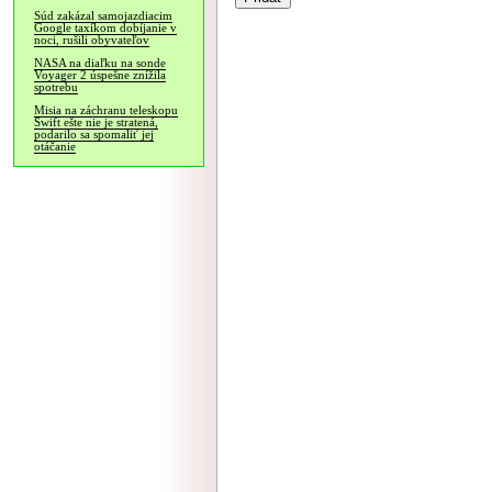
Súd zakázal samojazdiacim
Google taxíkom dobíjanie v
noci, rušili obyvateľov
NASA na diaľku na sonde
Voyager 2 úspešne znížila
spotrebu
Misia na záchranu teleskopu
Swift ešte nie je stratená,
podarilo sa spomaliť jej
otáčanie