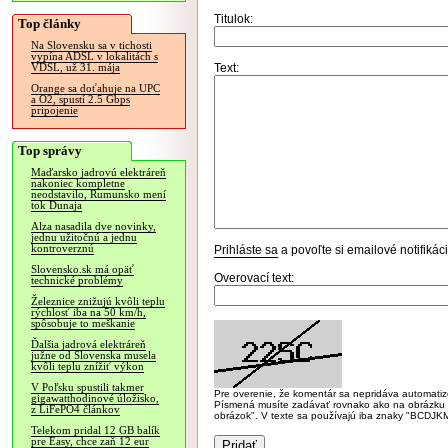
Titulok:
Top články
Na Slovensku sa v tichosti
vypína ADSL v lokalitách s
Text:
VDSL, už 31. mája
Orange sa doťahuje na UPC
a O2, spustí 2.5 Gbps
pripojenie
Top správy
Maďarsko jadrovú elektráreň
nakoniec kompletne
neodstavilo, Rumunsko mení
tok Dunaja
Alza nasadila dve novinky,
jednu užitočnú a jednu
kontroverznú
Prihláste sa
a povoľte si emailové notifiká
Slovensko.sk má opäť
Overovací text:
technické problémy
Železnice znižujú kvôli teplu
rýchlosť iba na 50 km/h,
spôsobuje to meškanie
Ďalšia jadrová elektráreň
južne od Slovenska musela
kvôli teplu znížiť výkon
V Poľsku spustili takmer
Pre overenie, že komentár sa nepridáva automatizov
gigawatthodinové úložisko,
Písmená musíte zadávať rovnako ako na obrázku veľk
z LiFePO4 článkov
obrázok". V texte sa používajú iba znaky "BC
Telekom pridal 12 GB balík
pre Easy, chce zaň 12 eur