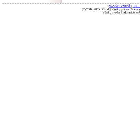
NÁVŠTEVNOSŤ
|
INZE
(C) 2004, 2005 DSL.sk | Všetky práva vyhradené
Všetky uvedené informácie sú b