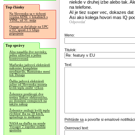
niekde v druhej izbe alebo tak. 
na telefone.
Top články
AI je tiez super vec, dokazes dat
Na Slovensku sa v tichosti
Asi ako kolega hovori mas IQ po
vypína ADSL v lokalitách s
VDSL, už 31. mája
Odpovedať
Orange sa doťahuje na UPC
a O2, spustí 2.5 Gbps
pripojenie
Meno:
Top správy
Titulok:
Alza nasadila dve novinky,
jednu užitočnú a jednu
kontroverznú
Text:
Maďarsko jadrovú elektráreň
nakoniec kompletne
neodstavilo, Rumunsko mení
tok Dunaja
Ďalšia jadrová elektráreň
južne od Slovenska musela
kvôli teplu znížiť výkon
Železnice predávajú dve
tretiny lístkov elektronicky,
po donútení cestujúcich na
takýto nákup
Železnice znižujú kvôli teplu
rýchlosť iba na 50 km/h,
spôsobuje to meškanie
Prihláste sa
a povoľte si emailové notifiká
NASA na diaľku na sonde
Voyager 2 úspešne znížila
Overovací text:
spotrebu