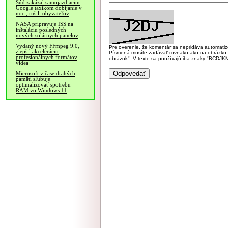
Súd zakázal samojazdiacim
Google taxíkom dobíjanie v
noci, rušili obyvateľov
NASA pripravuje ISS na
inštaláciu posledných
nových solárnych panelov
Vydaný nový FFmpeg 9.0,
Pre overenie, že komentár sa nepridáva automatizov
zlepšil akceleráciu
Písmená musíte zadávať rovnako ako na obrázku veľk
profesionálnych formátov
obrázok". V texte sa používajú iba znaky "BC
videa
Microsoft v čase drahých
pamätí sľubuje
optimalizovať spotrebu
RAM vo Windows 11