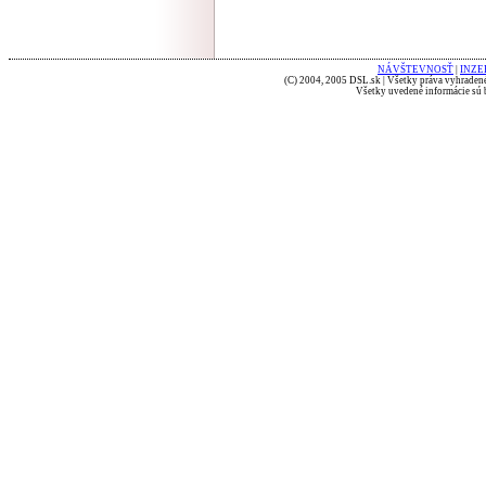
NÁVŠTEVNOSŤ
|
INZE
(C) 2004, 2005 DSL.sk | Všetky práva vyhradené
Všetky uvedené informácie sú b