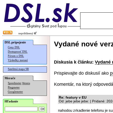
neprihlásený
Vydané nové ver
DSL pripojenie
Ceny DSL
Dostupnosť DSL
Fórum o DSL
Výsledky meraní
Diskusia k článku:
Vydané 
Satelitná mapa SR
Prispievajte do diskusií ako
p
Merače
Komentár, na ktorý odpovedá
Speedmeter
Merania
Pingmeter
Googlemeter
Re: featury v EU
Hľadanie
Od: jebe jebe jebe: | Pridané: 20
nahodou zrkadlenie telefonu je sup