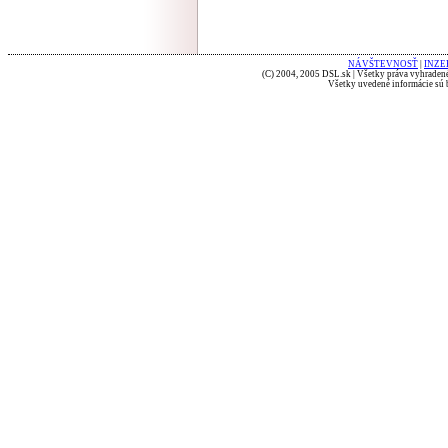
NÁVŠTEVNOSŤ
|
INZE
(C) 2004, 2005 DSL.sk | Všetky práva vyhradené
Všetky uvedené informácie sú b