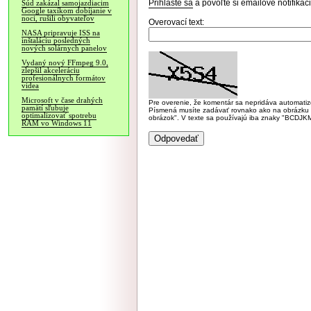
Prihláste sa
a povoľte si emailové notifiká
Súd zakázal samojazdiacim
Google taxíkom dobíjanie v
noci, rušili obyvateľov
Overovací text:
NASA pripravuje ISS na
inštaláciu posledných
nových solárnych panelov
Vydaný nový FFmpeg 9.0,
zlepšil akceleráciu
profesionálnych formátov
videa
Microsoft v čase drahých
Pre overenie, že komentár sa nepridáva automatizov
pamätí sľubuje
Písmená musíte zadávať rovnako ako na obrázku veľk
optimalizovať spotrebu
obrázok". V texte sa používajú iba znaky "BC
RAM vo Windows 11