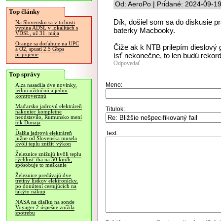
Od: AeroPo | Pridané: 2024-09-1
Top články
Dík, došiel som sa do diskusie p
Na Slovensku sa v tichosti
vypína ADSL v lokalitách s
baterky Macbooky.
VDSL, už 31. mája
Orange sa doťahuje na UPC
Čiže ak k NTB prilepím dieslový 
a O2, spustí 2.5 Gbps
ísť nekonečne, to len budú rekord
pripojenie
Odpovedať
Top správy
Meno:
Alza nasadila dve novinky,
jednu užitočnú a jednu
kontroverznú
Maďarsko jadrovú elektráreň
Titulok:
nakoniec kompletne
neodstavilo, Rumunsko mení
tok Dunaja
Text:
Ďalšia jadrová elektráreň
južne od Slovenska musela
kvôli teplu znížiť výkon
Železnice znižujú kvôli teplu
rýchlosť iba na 50 km/h,
spôsobuje to meškanie
Železnice predávajú dve
tretiny lístkov elektronicky,
po donútení cestujúcich na
takýto nákup
NASA na diaľku na sonde
Voyager 2 úspešne znížila
spotrebu