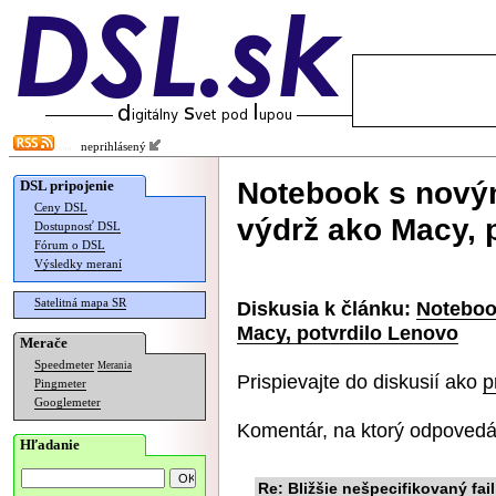
neprihlásený
Notebook s novým
DSL pripojenie
Ceny DSL
výdrž ako Macy, 
Dostupnosť DSL
Fórum o DSL
Výsledky meraní
Satelitná mapa SR
Diskusia k článku:
Noteboo
Macy, potvrdilo Lenovo
Merače
Speedmeter
Merania
Prispievajte do diskusií ako
p
Pingmeter
Googlemeter
Komentár, na ktorý odpovedá
Hľadanie
Re: Bližšie nešpecifikovaný fail