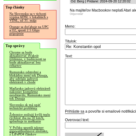
Od: Berg | Pridané: 2024-09-20 12:20:02
Top články
Na majiteľov Macbookov neplatí Atari al
Na Slovensku sa v tichosti
Odpovedať
vypína ADSL v lokalitách s
VDSL, už 31. mája
Meno:
Orange sa doťahuje na UPC
a O2, spustí 2.5 Gbps
pripojenie
Titulok:
Top správy
Chrome sa bude
aktualizovať dvakrát
Text:
týždenne, v budúcnosti sa
bude aktualizovať bez
reštartov
Rumunsko odstrelmi a
blokádou mení tok Dunaja,
aby udržalo jadrovú
elektráreň v chode
Maďarsko jadrovú elektráreň
nakoniec kompletne
neodstavilo, Rumunsko mení
tok Dunaja
Slovensko.sk má opäť
technické problémy
Prihláste sa
a povoľte si emailové notifiká
Železnice znižujú kvôli teplu
rýchlosť iba na 50 km/h,
Overovací text:
spôsobuje to meškanie
V Poľsku spustili takmer
gigawatthodinové úložisko,
z LiFePO4 článkov