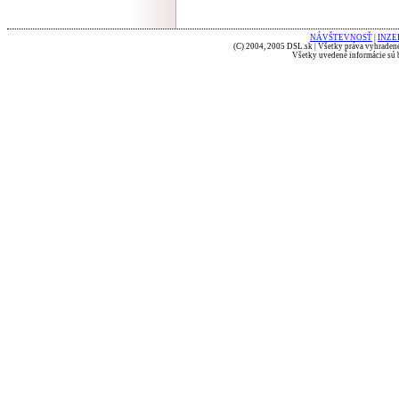
NÁVŠTEVNOSŤ
|
INZE
(C) 2004, 2005 DSL.sk | Všetky práva vyhradené
Všetky uvedené informácie sú b