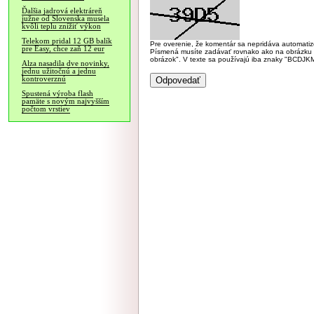
Ďalšia jadrová elektráreň
južne od Slovenska musela
kvôli teplu znížiť výkon
Telekom pridal 12 GB balík
Pre overenie, že komentár sa nepridáva automatizov
pre Easy, chce zaň 12 eur
Písmená musíte zadávať rovnako ako na obrázku veľk
obrázok". V texte sa používajú iba znaky "BC
Alza nasadila dve novinky,
jednu užitočnú a jednu
kontroverznú
Spustená výroba flash
pamäte s novým najvyšším
počtom vrstiev