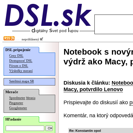
neprihlásený
Notebook s novým
DSL pripojenie
Ceny DSL
výdrž ako Macy, 
Dostupnosť DSL
Fórum o DSL
Výsledky meraní
Satelitná mapa SR
Diskusia k článku:
Noteboo
Macy, potvrdilo Lenovo
Merače
Speedmeter
Merania
Prispievajte do diskusií ako
p
Pingmeter
Googlemeter
Komentár, na ktorý odpovedá
Hľadanie
Re: Konstantin opol