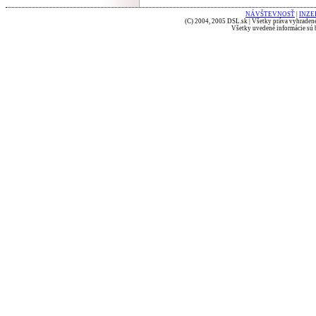
NÁVŠTEVNOSŤ
|
INZE
(C) 2004, 2005 DSL.sk | Všetky práva vyhradené
Všetky uvedené informácie sú b