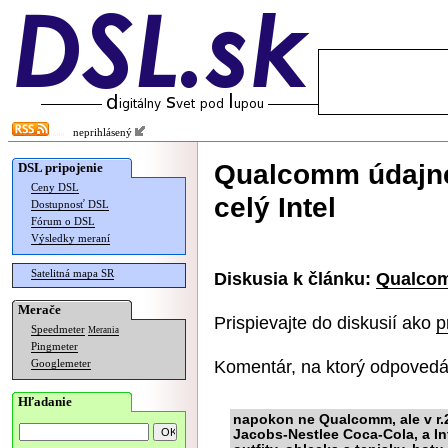
neprihlásený
Qualcomm údajne 
DSL pripojenie
Ceny DSL
celý Intel
Dostupnosť DSL
Fórum o DSL
Výsledky meraní
Satelitná mapa SR
Diskusia k článku:
Qualcomm
Merače
Prispievajte do diskusií ako
p
Speedmeter
Merania
Pingmeter
Komentár, na ktorý odpovedá
Googlemeter
Hľadanie
napokon ne Qualcomm, ale v r.
Jacobs-Nestlee Coca-Cola, a In