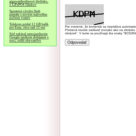
gigawatthodinové úložisko,
z LiFePO4 článkov
Spustená výroba flash
pamäte s novým najvyšším
počtom vrstiev
Telekom pridal 12 GB balík
Pre overenie, že komentár sa nepridáva automatizov
pre Easy, chce zaň 12 eur
Písmená musíte zadávať rovnako ako na obrázku veľk
obrázok". V texte sa používajú iba znaky "BC
Súd zakázal samojazdiacim
Google taxíkom dobíjanie v
noci, rušili obyvateľov