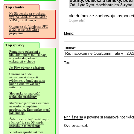
outfity, oblecka a tenisky, botu 
Od: LytaRyta Hochbatnica 3-ryba 
Top články
Na Slovensku sa v tichosti
ale dufam ze zachovaju, aspon ci
vypína ADSL v lokalitách s
Odpovedať
VDSL, už 31. mája
Orange sa doťahuje na UPC
a O2, spustí 2.5 Gbps
pripojenie
Meno:
Top správy
Titulok:
Rumunsko odstrelmi a
blokádou mení tok Dunaja,
aby udržalo jadrovú
elektráreň v chode
Text:
Joj Play výrazne zdražuje
Chrome sa bude
aktualizovať dvakrát
týždenne, v budúcnosti sa
bude aktualizovať bez
reštartov
Slovensko.sk má opäť
technické problémy
Maďarsko jadrovú elektráreň
nakoniec kompletne
neodstavilo, Rumunsko mení
tok Dunaja
Prihláste sa
a povoľte si emailové notifiká
Železnice znižujú kvôli teplu
rýchlosť iba na 50 km/h,
Overovací text:
spôsobuje to meškanie
V Poľsku spustili takmer