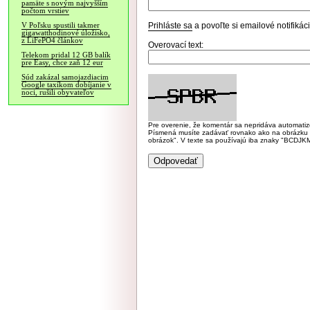
pamäte s novým najvyšším
počtom vrstiev
Prihláste sa
a povoľte si emailové notifiká
V Poľsku spustili takmer
gigawatthodinové úložisko,
z LiFePO4 článkov
Overovací text:
Telekom pridal 12 GB balík
pre Easy, chce zaň 12 eur
Súd zakázal samojazdiacim
Google taxíkom dobíjanie v
noci, rušili obyvateľov
Pre overenie, že komentár sa nepridáva automatizov
Písmená musíte zadávať rovnako ako na obrázku veľk
obrázok". V texte sa používajú iba znaky "BC