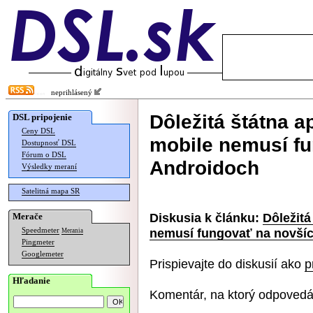
neprihlásený
Dôležitá štátna a
DSL pripojenie
Ceny DSL
mobile nemusí f
Dostupnosť DSL
Fórum o DSL
Androidoch
Výsledky meraní
Satelitná mapa SR
Diskusia k článku:
Dôležitá
Merače
nemusí fungovať na novší
Speedmeter
Merania
Pingmeter
Googlemeter
Prispievajte do diskusií ako
p
Hľadanie
Komentár, na ktorý odpovedá