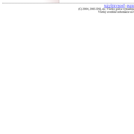
NÁVŠTEVNOSŤ
|
INZE
(C) 2004, 2005 DSL.sk | Všetky práva vyhradené
Všetky uvedené informácie sú b