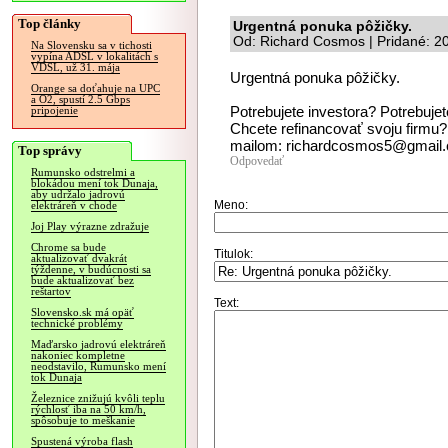
Top články
Urgentná ponuka pôžičky.
Od: Richard Cosmos | Pridané: 2
Na Slovensku sa v tichosti
vypína ADSL v lokalitách s
VDSL, už 31. mája
Urgentná ponuka pôžičky.
Orange sa doťahuje na UPC
a O2, spustí 2.5 Gbps
Potrebujete investora? Potrebuje
pripojenie
Chcete refinancovať svoju firmu? 
mailom: richardcosmos5@gmail
Top správy
Odpovedať
Rumunsko odstrelmi a
blokádou mení tok Dunaja,
aby udržalo jadrovú
Meno:
elektráreň v chode
Joj Play výrazne zdražuje
Chrome sa bude
Titulok:
aktualizovať dvakrát
týždenne, v budúcnosti sa
bude aktualizovať bez
reštartov
Text:
Slovensko.sk má opäť
technické problémy
Maďarsko jadrovú elektráreň
nakoniec kompletne
neodstavilo, Rumunsko mení
tok Dunaja
Železnice znižujú kvôli teplu
rýchlosť iba na 50 km/h,
spôsobuje to meškanie
Spustená výroba flash