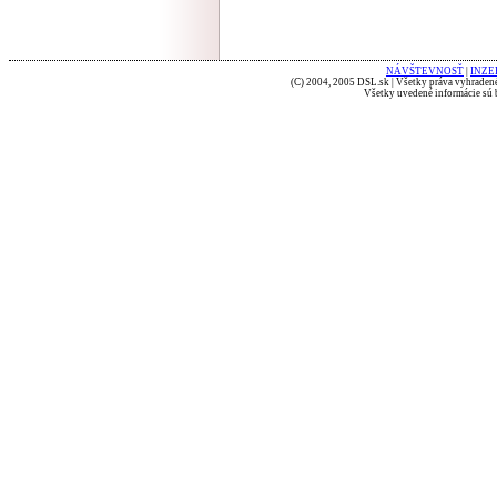
NÁVŠTEVNOSŤ
|
INZE
(C) 2004, 2005 DSL.sk | Všetky práva vyhradené
Všetky uvedené informácie sú b