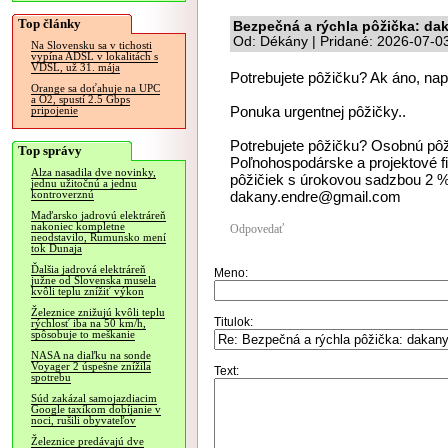
Top články
Bezpečná a rýchla pôžička: d
Od: Dékány | Pridané: 2026-07-0
Na Slovensku sa v tichosti
vypína ADSL v lokalitách s
VDSL, už 31. mája
Potrebujete pôžičku? Ak áno, n
Orange sa doťahuje na UPC
a O2, spustí 2.5 Gbps
Ponuka urgentnej pôžičky..
pripojenie
Potrebujete pôžičku? Osobnú pô
Top správy
Poľnohospodárske a projektové f
Alza nasadila dve novinky,
pôžičiek s úrokovou sadzbou 2 %
jednu užitočnú a jednu
dakany.endre@gmail.com
kontroverznú
Maďarsko jadrovú elektráreň
nakoniec kompletne
Odpovedať
neodstavilo, Rumunsko mení
tok Dunaja
Ďalšia jadrová elektráreň
Meno:
južne od Slovenska musela
kvôli teplu znížiť výkon
Železnice znižujú kvôli teplu
Titulok:
rýchlosť iba na 50 km/h,
spôsobuje to meškanie
NASA na diaľku na sonde
Voyager 2 úspešne znížila
Text:
spotrebu
Súd zakázal samojazdiacim
Google taxíkom dobíjanie v
noci, rušili obyvateľov
Železnice predávajú dve