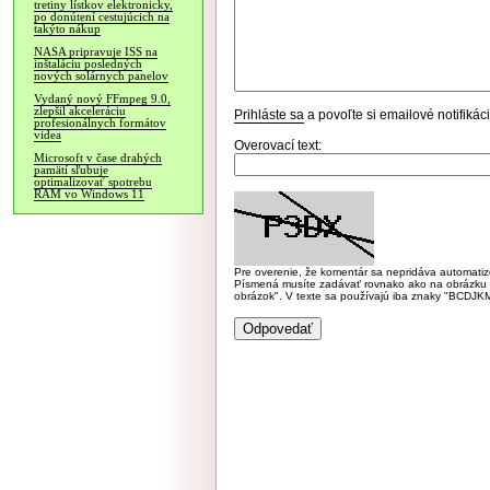
tretiny lístkov elektronicky,
po donútení cestujúcich na
takýto nákup
NASA pripravuje ISS na
inštaláciu posledných
nových solárnych panelov
Vydaný nový FFmpeg 9.0,
zlepšil akceleráciu
Prihláste sa
a povoľte si emailové notifiká
profesionálnych formátov
videa
Overovací text:
Microsoft v čase drahých
pamätí sľubuje
optimalizovať spotrebu
RAM vo Windows 11
Pre overenie, že komentár sa nepridáva automatizov
Písmená musíte zadávať rovnako ako na obrázku veľk
obrázok". V texte sa používajú iba znaky "BC