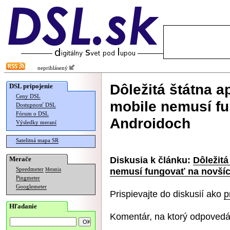
neprihlásený
Dôležitá štátna a
DSL pripojenie
Ceny DSL
mobile nemusí f
Dostupnosť DSL
Fórum o DSL
Androidoch
Výsledky meraní
Satelitná mapa SR
Diskusia k článku:
Dôležitá
Merače
nemusí fungovať na novší
Speedmeter
Merania
Pingmeter
Googlemeter
Prispievajte do diskusií ako
p
Hľadanie
Komentár, na ktorý odpovedá