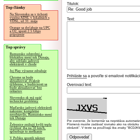
Titulok:
Top články
Na Slovensku sa v tichosti
vypína ADSL v lokalitách s
Text:
VDSL, už 31. mája
Orange sa doťahuje na UPC
a O2, spustí 2.5 Gbps
pripojenie
Top správy
Rumunsko odstrelmi a
blokádou mení tok Dunaja,
aby udržalo jadrovú
elektráreň v chode
Joj Play výrazne zdražuje
Prihláste sa
a povoľte si emailové notifiká
Chrome sa bude
aktualizovať dvakrát
týždenne, v budúcnosti sa
Overovací text:
bude aktualizovať bez
reštartov
Slovensko.sk má opäť
technické problémy
Maďarsko jadrovú elektráreň
nakoniec kompletne
neodstavilo, Rumunsko mení
tok Dunaja
Pre overenie, že komentár sa nepridáva automatizov
Písmená musíte zadávať rovnako ako na obrázku veľk
Železnice znižujú kvôli teplu
obrázok". V texte sa používajú iba znaky "BC
rýchlosť iba na 50 km/h,
spôsobuje to meškanie
V Poľsku spustili takmer