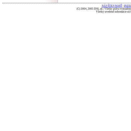
NÁVŠTEVNOSŤ
|
INZE
(C) 2004, 2005 DSL.sk | Všetky práva vyhradené
Všetky uvedené informácie sú b