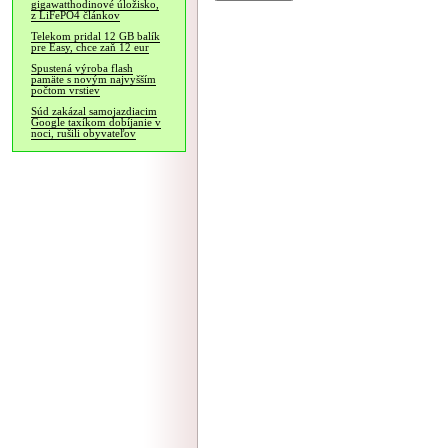
gigawatthodinové úložisko,
z LiFePO4 článkov
Telekom pridal 12 GB balík
pre Easy, chce zaň 12 eur
Spustená výroba flash
pamäte s novým najvyšším
počtom vrstiev
Súd zakázal samojazdiacim
Google taxíkom dobíjanie v
noci, rušili obyvateľov