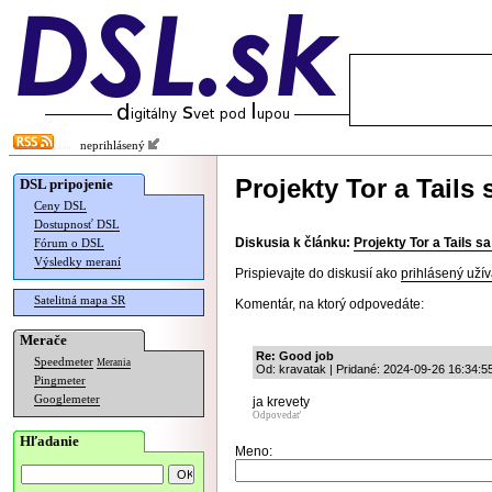
neprihlásený
Projekty Tor a Tails 
DSL pripojenie
Ceny DSL
Dostupnosť DSL
Diskusia k článku:
Projekty Tor a Tails sa
Fórum o DSL
Výsledky meraní
Prispievajte do diskusií ako
prihlásený užív
Satelitná mapa SR
Komentár, na ktorý odpovedáte:
Merače
Re: Good job
Speedmeter
Merania
Od: kravatak | Pridané: 2024-09-26 16:34:5
Pingmeter
Googlemeter
ja krevety
Odpovedať
Hľadanie
Meno: