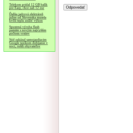
Telekom pridal 12 GB balík
pre Easy, chce zaň 12 eur
Ďalšia jadrová elektráreň
južne od Slovenska musela
kvôli teplu znížiť výkon
Spustená výroba flash
pamäte s novým najvyšším
počtom vrstiev
Súd zakázal samojazdiacim
Google taxíkom dobíjanie v
noci, rušili obyvateľov