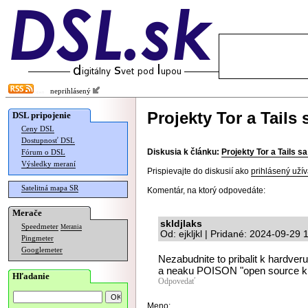
neprihlásený
Projekty Tor a Tails 
DSL pripojenie
Ceny DSL
Dostupnosť DSL
Diskusia k článku:
Projekty Tor a Tails sa
Fórum o DSL
Výsledky meraní
Prispievajte do diskusií ako
prihlásený užív
Satelitná mapa SR
Komentár, na ktorý odpovedáte:
Merače
skldjlaks
Speedmeter
Merania
Od: ejkljkl | Pridané: 2024-09-29 
Pingmeter
Googlemeter
Nezabudnite to pribalit k hardve
a neaku POISON "open source kn
Hľadanie
Odpovedať
Meno: