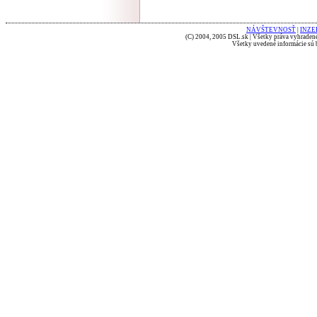
NÁVŠTEVNOSŤ
|
INZE
(C) 2004, 2005 DSL.sk | Všetky práva vyhradené
Všetky uvedené informácie sú b