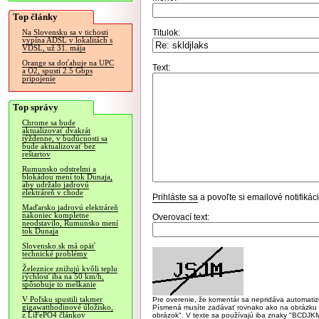
Top články
Titulok:
Na Slovensku sa v tichosti
vypína ADSL v lokalitách s
VDSL, už 31. mája
Orange sa doťahuje na UPC
Text:
a O2, spustí 2.5 Gbps
pripojenie
Top správy
Chrome sa bude
aktualizovať dvakrát
týždenne, v budúcnosti sa
bude aktualizovať bez
reštartov
Rumunsko odstrelmi a
blokádou mení tok Dunaja,
aby udržalo jadrovú
elektráreň v chode
Prihláste sa
a povoľte si emailové notifiká
Maďarsko jadrovú elektráreň
nakoniec kompletne
Overovací text:
neodstavilo, Rumunsko mení
tok Dunaja
Slovensko.sk má opäť
technické problémy
Železnice znižujú kvôli teplu
rýchlosť iba na 50 km/h,
spôsobuje to meškanie
V Poľsku spustili takmer
Pre overenie, že komentár sa nepridáva automatizov
gigawatthodinové úložisko,
Písmená musíte zadávať rovnako ako na obrázku veľk
z LiFePO4 článkov
obrázok". V texte sa používajú iba znaky "BC