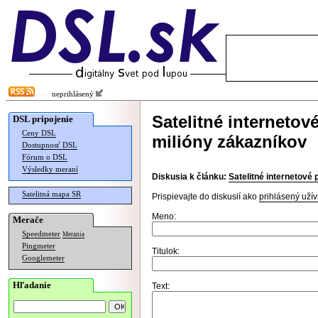
neprihlásený
Satelitné internetov
DSL pripojenie
Ceny DSL
milióny zákazníkov
Dostupnosť DSL
Fórum o DSL
Výsledky meraní
Diskusia k článku:
Satelitné internetové 
Satelitná mapa SR
Prispievajte do diskusií ako
prihlásený užív
Meno:
Merače
Speedmeter
Merania
Pingmeter
Titulok:
Googlemeter
Hľadanie
Text: