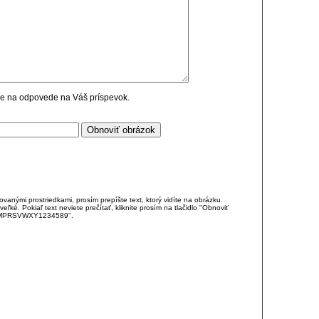
cie na odpovede na Váš príspevok.
anými prostriedkami, prosím prepíšte text, ktorý vidíte na obrázku.
é. Pokiaľ text neviete prečítať, kliknite prosím na tlačidlo "Obnoviť
DJKMPRSVWXY1234589".