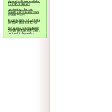
gigawatthodinové úložisko,
z LiFePO4 článkov
Spustená výroba flash
pamäte s novým najvyšším
počtom vrstiev
Telekom pridal 12 GB balík
pre Easy, chce zaň 12 eur
Súd zakázal samojazdiacim
Google taxíkom dobíjanie v
noci, rušili obyvateľov