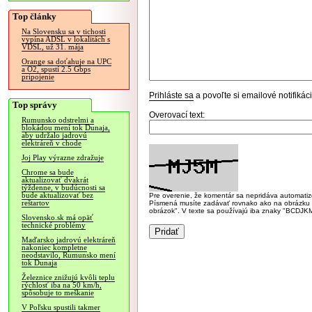
Top články
Na Slovensku sa v tichosti
vypína ADSL v lokalitách s
VDSL, už 31. mája
Orange sa doťahuje na UPC
a O2, spustí 2.5 Gbps
pripojenie
Prihláste sa
a povoľte si emailové notifiká
Top správy
Overovací text:
Rumunsko odstrelmi a
blokádou mení tok Dunaja,
aby udržalo jadrovú
elektráreň v chode
Joj Play výrazne zdražuje
Chrome sa bude
aktualizovať dvakrát
týždenne, v budúcnosti sa
bude aktualizovať bez
Pre overenie, že komentár sa nepridáva automatizov
reštartov
Písmená musíte zadávať rovnako ako na obrázku veľk
obrázok". V texte sa používajú iba znaky "BC
Slovensko.sk má opäť
technické problémy
Maďarsko jadrovú elektráreň
nakoniec kompletne
neodstavilo, Rumunsko mení
tok Dunaja
Železnice znižujú kvôli teplu
rýchlosť iba na 50 km/h,
spôsobuje to meškanie
V Poľsku spustili takmer