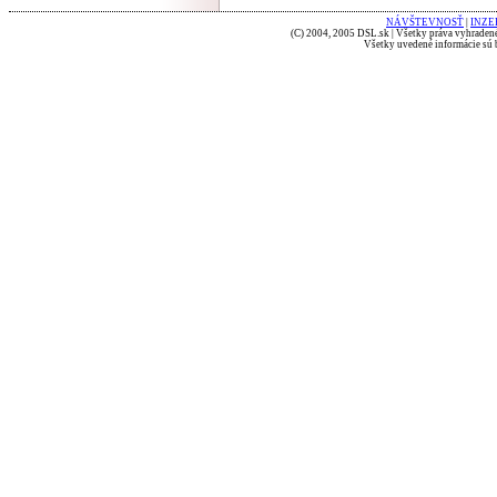
NÁVŠTEVNOSŤ
|
INZE
(C) 2004, 2005 DSL.sk | Všetky práva vyhradené
Všetky uvedené informácie sú b