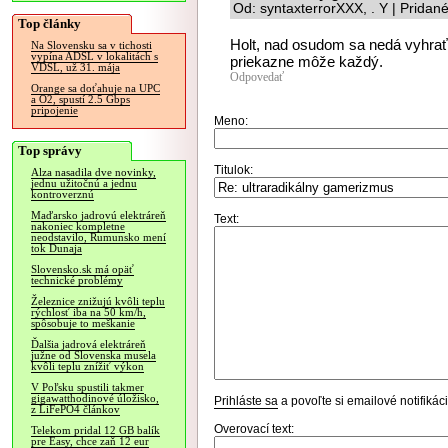
Od: syntaxterrorXXX, . Y | Pridan
Top články
Holt, nad osudom sa nedá vyhrať
Na Slovensku sa v tichosti
vypína ADSL v lokalitách s
priekazne môže každý.
VDSL, už 31. mája
Odpovedať
Orange sa doťahuje na UPC
a O2, spustí 2.5 Gbps
pripojenie
Meno:
Top správy
Titulok:
Alza nasadila dve novinky,
jednu užitočnú a jednu
kontroverznú
Maďarsko jadrovú elektráreň
Text:
nakoniec kompletne
neodstavilo, Rumunsko mení
tok Dunaja
Slovensko.sk má opäť
technické problémy
Železnice znižujú kvôli teplu
rýchlosť iba na 50 km/h,
spôsobuje to meškanie
Ďalšia jadrová elektráreň
južne od Slovenska musela
kvôli teplu znížiť výkon
V Poľsku spustili takmer
gigawatthodinové úložisko,
Prihláste sa
a povoľte si emailové notifiká
z LiFePO4 článkov
Overovací text:
Telekom pridal 12 GB balík
pre Easy, chce zaň 12 eur