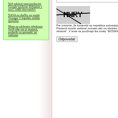
Súd zakázal samojazdiacim
Google taxíkom dobíjanie v
noci, rušili obyvateľov
NASA na diaľku na sonde
Voyager 2 úspešne znížila
spotrebu
Pre overenie, že komentár sa nepridáva automatizov
Misia na záchranu teleskopu
Písmená musíte zadávať rovnako ako na obrázku veľk
Swift ešte nie je stratená,
obrázok". V texte sa používajú iba znaky "BC
podarilo sa spomaliť jej
otáčanie