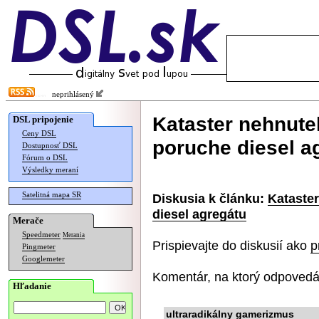
neprihlásený
Kataster nehnute
DSL pripojenie
Ceny DSL
poruche diesel a
Dostupnosť DSL
Fórum o DSL
Výsledky meraní
Satelitná mapa SR
Diskusia k článku:
Kataster
diesel agregátu
Merače
Speedmeter
Merania
Prispievajte do diskusií ako
p
Pingmeter
Googlemeter
Komentár, na ktorý odpovedá
Hľadanie
ultraradikálny gamerizmus