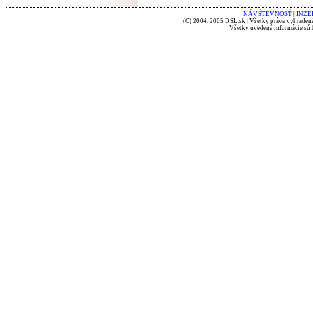
NÁVŠTEVNOSŤ
|
INZE
(C) 2004, 2005 DSL.sk | Všetky práva vyhradené
Všetky uvedené informácie sú b