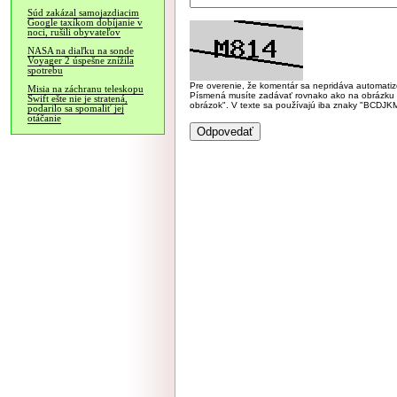
Súd zakázal samojazdiacim
Google taxíkom dobíjanie v
noci, rušili obyvateľov
NASA na diaľku na sonde
Voyager 2 úspešne znížila
spotrebu
Pre overenie, že komentár sa nepridáva automatizov
Misia na záchranu teleskopu
Písmená musíte zadávať rovnako ako na obrázku veľk
Swift ešte nie je stratená,
obrázok". V texte sa používajú iba znaky "BC
podarilo sa spomaliť jej
otáčanie