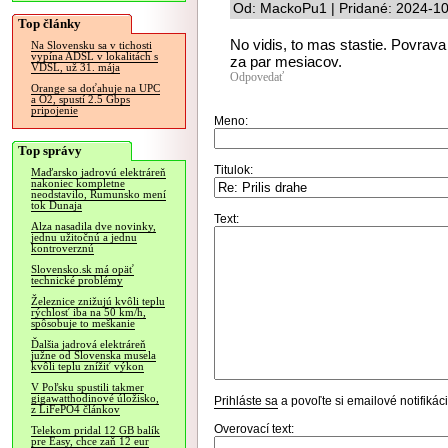
Od: MackoPu1 | Pridané: 2024-10
Top články
No vidis, to mas stastie. Povrava
Na Slovensku sa v tichosti
vypína ADSL v lokalitách s
za par mesiacov.
VDSL, už 31. mája
Odpovedať
Orange sa doťahuje na UPC
a O2, spustí 2.5 Gbps
pripojenie
Meno:
Top správy
Titulok:
Maďarsko jadrovú elektráreň
nakoniec kompletne
neodstavilo, Rumunsko mení
tok Dunaja
Text:
Alza nasadila dve novinky,
jednu užitočnú a jednu
kontroverznú
Slovensko.sk má opäť
technické problémy
Železnice znižujú kvôli teplu
rýchlosť iba na 50 km/h,
spôsobuje to meškanie
Ďalšia jadrová elektráreň
južne od Slovenska musela
kvôli teplu znížiť výkon
V Poľsku spustili takmer
gigawatthodinové úložisko,
Prihláste sa
a povoľte si emailové notifiká
z LiFePO4 článkov
Overovací text:
Telekom pridal 12 GB balík
pre Easy, chce zaň 12 eur