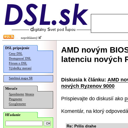
neprihlásený
AMD novým BIOS-
DSL pripojenie
Ceny DSL
latenciu nových
Dostupnosť DSL
Fórum o DSL
Výsledky meraní
Satelitná mapa SR
Diskusia k článku:
AMD nov
nových Ryzenov 9000
Merače
Speedmeter
Merania
Prispievajte do diskusií ako
p
Pingmeter
Googlemeter
Komentár, na ktorý odpovedá
Hľadanie
Re: Prilis drahe