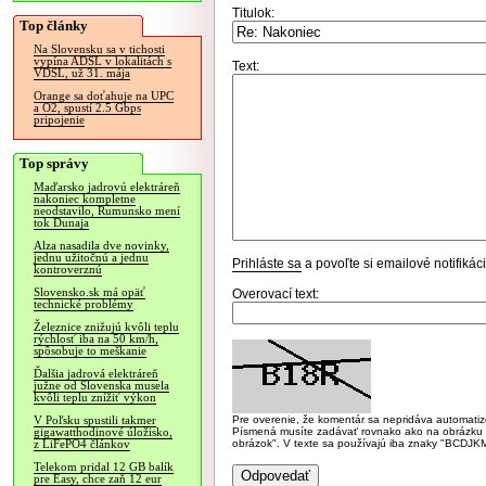
Titulok:
Top články
Na Slovensku sa v tichosti
vypína ADSL v lokalitách s
Text:
VDSL, už 31. mája
Orange sa doťahuje na UPC
a O2, spustí 2.5 Gbps
pripojenie
Top správy
Maďarsko jadrovú elektráreň
nakoniec kompletne
neodstavilo, Rumunsko mení
tok Dunaja
Alza nasadila dve novinky,
jednu užitočnú a jednu
Prihláste sa
a povoľte si emailové notifiká
kontroverznú
Slovensko.sk má opäť
Overovací text:
technické problémy
Železnice znižujú kvôli teplu
rýchlosť iba na 50 km/h,
spôsobuje to meškanie
Ďalšia jadrová elektráreň
južne od Slovenska musela
kvôli teplu znížiť výkon
Pre overenie, že komentár sa nepridáva automatizov
V Poľsku spustili takmer
Písmená musíte zadávať rovnako ako na obrázku veľk
gigawatthodinové úložisko,
obrázok". V texte sa používajú iba znaky "BC
z LiFePO4 článkov
Telekom pridal 12 GB balík
pre Easy, chce zaň 12 eur