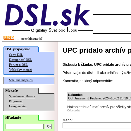
neprihlásený
UPC pridalo archív p
DSL pripojenie
Ceny DSL
Dostupnosť DSL
Diskusia k článku:
UPC pridalo archív pr
Fórum o DSL
Výsledky meraní
Prispievajte do diskusií ako
prihlásený užív
Satelitná mapa SR
Komentár, na ktorý odpovedáte:
Merače
Nakoniec
Speedmeter
Merania
Od: Jaaasom | Pridané: 2024-10-02 23:19:3
Pingmeter
Googlemeter
Nakoniec budú mať archív pre všetky st
Odpovedať
Hľadanie
Meno: