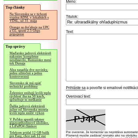
Meno:
Top články
Na Slovensku sa v tichosti
Titulok:
vypína ADSL v lokalitách s
VDSL, už 31. mája
Orange sa doťahuje na UPC
a O2, spustí 2.5 Gbps
Text:
pripojenie
Top správy
Maďarsko jadrovú elektráreň
nakoniec kompletne
neodstavilo, Rumunsko mení
tok Dunaja
Alza nasadila dve novinky,
jednu užitočnú a jednu
kontroverznú
Slovensko.sk má opäť
technické problémy
Prihláste sa
a povoľte si emailové notifiká
Železnice znižujú kvôli teplu
Overovací text:
rýchlosť iba na 50 km/h,
spôsobuje to meškanie
Ďalšia jadrová elektráreň
južne od Slovenska musela
kvôli teplu znížiť výkon
V Poľsku spustili takmer
gigawatthodinové úložisko,
z LiFePO4 článkov
Pre overenie, že komentár sa nepridáva automatizov
Telekom pridal 12 GB balík
Písmená musíte zadávať rovnako ako na obrázku veľk
pre Easy, chce zaň 12 eur