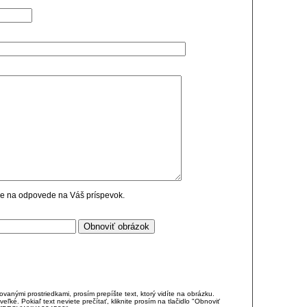
cie na odpovede na Váš príspevok.
anými prostriedkami, prosím prepíšte text, ktorý vidíte na obrázku.
é. Pokiaľ text neviete prečítať, kliknite prosím na tlačidlo "Obnoviť