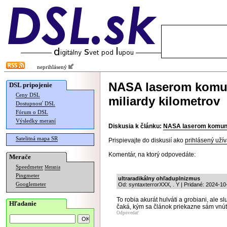
neprihlásený
NASA laserom komun
DSL pripojenie
Ceny DSL
miliardy kilometrov
Dostupnosť DSL
Fórum o DSL
Výsledky meraní
Diskusia k článku:
NASA laserom komunik
Satelitná mapa SR
Prispievajte do diskusií ako
prihlásený užív
Komentár, na ktorý odpovedáte:
Merače
Speedmeter
Merania
Pingmeter
ultraradikálny ohľaduplnizmus
Googlemeter
Od: syntaxterrorXXX, . Y | Pridané: 2024-10
To robia akurát hulváti a grobiani, ale 
Hľadanie
čaká, kým sa článok priekazne sám vnúto
Odpovedať