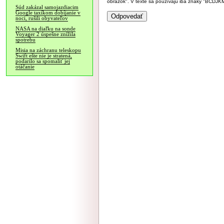
obrázok". V texte sa používajú iba znaky "BC
Súd zakázal samojazdiacim
Google taxíkom dobíjanie v
noci, rušili obyvateľov
NASA na diaľku na sonde
Voyager 2 úspešne znížila
spotrebu
Misia na záchranu teleskopu
Swift ešte nie je stratená,
podarilo sa spomaliť jej
otáčanie