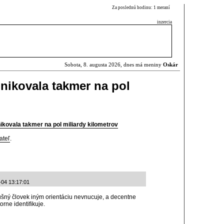
Za poslednú hodinu: 1 meraní
inzercia
Sobota, 8. augusta 2026, dnes má meniny
Oskár
ikovala takmer na pol
ovala takmer na pol miliardy kilometrov
ateľ
.
-04 13:17:01
slušný človek iným orientáciu nevnucuje, a decentne
rne identifikuje.