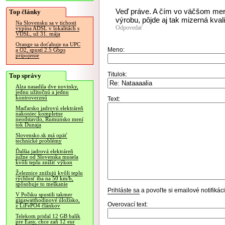
Veď práve. A čím vo väčšom mera
Top články
výrobu, pôjde aj tak mizerná kvali
Na Slovensku sa v tichosti
Odpovedať
vypína ADSL v lokalitách s
VDSL, už 31. mája
Orange sa doťahuje na UPC
Meno:
a O2, spustí 2.5 Gbps
pripojenie
Titulok:
Top správy
Alza nasadila dve novinky,
jednu užitočnú a jednu
kontroverznú
Text:
Maďarsko jadrovú elektráreň
nakoniec kompletne
neodstavilo, Rumunsko mení
tok Dunaja
Slovensko.sk má opäť
technické problémy
Ďalšia jadrová elektráreň
južne od Slovenska musela
kvôli teplu znížiť výkon
Železnice znižujú kvôli teplu
rýchlosť iba na 50 km/h,
spôsobuje to meškanie
Prihláste sa
a povoľte si emailové notifiká
V Poľsku spustili takmer
gigawatthodinové úložisko,
Overovací text:
z LiFePO4 článkov
Telekom pridal 12 GB balík
pre Easy, chce zaň 12 eur