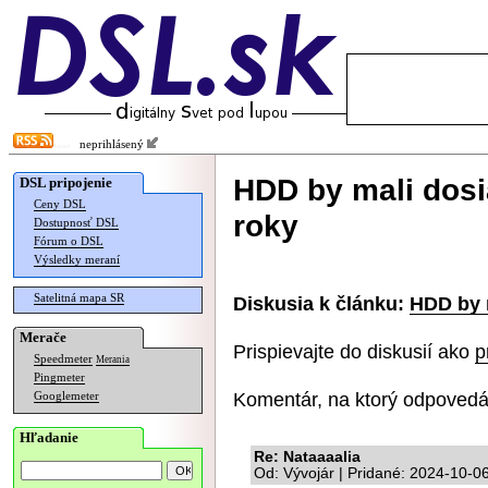
neprihlásený
HDD by mali dosi
DSL pripojenie
Ceny DSL
roky
Dostupnosť DSL
Fórum o DSL
Výsledky meraní
Satelitná mapa SR
Diskusia k článku:
HDD by m
Merače
Prispievajte do diskusií ako
p
Speedmeter
Merania
Pingmeter
Komentár, na ktorý odpovedá
Googlemeter
Hľadanie
Re: Nataaaalia
Od: Vývojár | Pridané: 2024-10-0