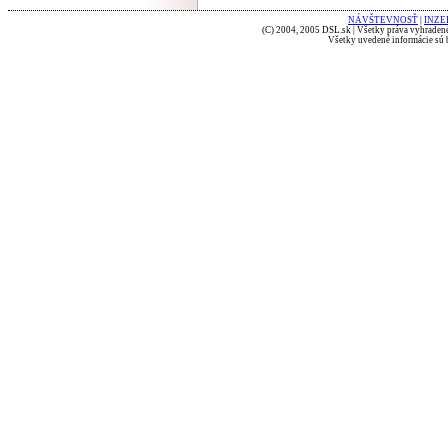
NÁVŠTEVNOSŤ
|
INZE
(C) 2004, 2005 DSL.sk | Všetky práva vyhradené
Všetky uvedené informácie sú b