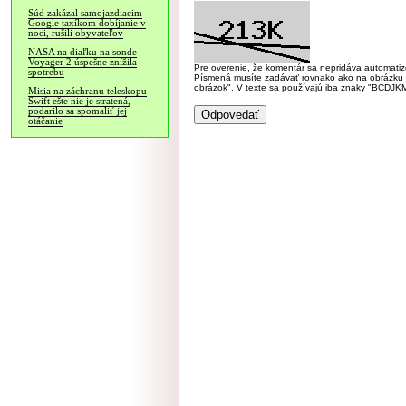
Súd zakázal samojazdiacim
Google taxíkom dobíjanie v
noci, rušili obyvateľov
NASA na diaľku na sonde
Voyager 2 úspešne znížila
Pre overenie, že komentár sa nepridáva automatizov
spotrebu
Písmená musíte zadávať rovnako ako na obrázku veľk
obrázok". V texte sa používajú iba znaky "BC
Misia na záchranu teleskopu
Swift ešte nie je stratená,
podarilo sa spomaliť jej
otáčanie