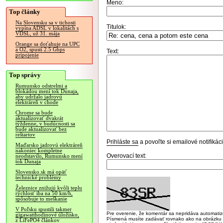
Meno:
Top články
Na Slovensku sa v tichosti
Titulok:
vypína ADSL v lokalitách s
VDSL, už 31. mája
Orange sa doťahuje na UPC
a O2, spustí 2.5 Gbps
Text:
pripojenie
Top správy
Rumunsko odstrelmi a
blokádou mení tok Dunaja,
aby udržalo jadrovú
elektráreň v chode
Chrome sa bude
aktualizovať dvakrát
týždenne, v budúcnosti sa
bude aktualizovať bez
reštartov
Prihláste sa
a povoľte si emailové notifiká
Maďarsko jadrovú elektráreň
nakoniec kompletne
Overovací text:
neodstavilo, Rumunsko mení
tok Dunaja
Slovensko.sk má opäť
technické problémy
Železnice znižujú kvôli teplu
rýchlosť iba na 50 km/h,
spôsobuje to meškanie
V Poľsku spustili takmer
Pre overenie, že komentár sa nepridáva automatizov
gigawatthodinové úložisko,
Písmená musíte zadávať rovnako ako na obrázku veľk
z LiFePO4 článkov