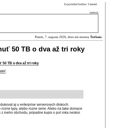
Za poslednú hodinu: 3 meraní
inzercia
Piatok, 7. augusta 2026, dnes má meniny
Štefánia
uť 50 TB o dva až tri roky
 50 TB o dva až tri roky
ateľ
.
dukovat aj u enterprise serverovych diskoch.
 rozne typy, alebo rozne serie. Alebo na take domace
 z ineho obchodu, pripadne kupis o pol roka neskor.