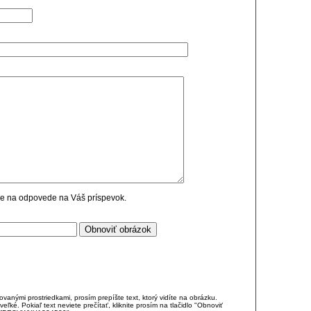
cie na odpovede na Váš príspevok.
anými prostriedkami, prosím prepíšte text, ktorý vidíte na obrázku.
é. Pokiaľ text neviete prečítať, kliknite prosím na tlačidlo "Obnoviť