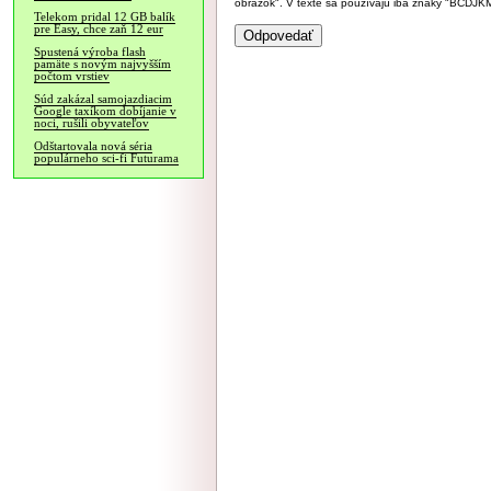
obrázok". V texte sa používajú iba znaky "BC
Telekom pridal 12 GB balík
pre Easy, chce zaň 12 eur
Spustená výroba flash
pamäte s novým najvyšším
počtom vrstiev
Súd zakázal samojazdiacim
Google taxíkom dobíjanie v
noci, rušili obyvateľov
Odštartovala nová séria
populárneho sci-fi Futurama