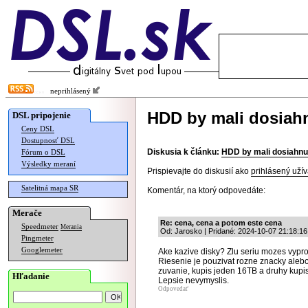
neprihlásený
HDD by mali dosiahn
DSL pripojenie
Ceny DSL
Dostupnosť DSL
Diskusia k článku:
HDD by mali dosiahnuť
Fórum o DSL
Výsledky meraní
Prispievajte do diskusií ako
prihlásený užív
Satelitná mapa SR
Komentár, na ktorý odpovedáte:
Merače
Re: cena, cena a potom este cena
Speedmeter
Merania
Od: Jarosko | Pridané: 2024-10-07 21:18:16
Pingmeter
Googlemeter
Ake kazive disky? Zlu seriu mozes vypro
Riesenie je pouzivat rozne znacky alebo
zuvanie, kupis jeden 16TB a druhy kupis
Hľadanie
Lepsie nevymyslis.
Odpovedať