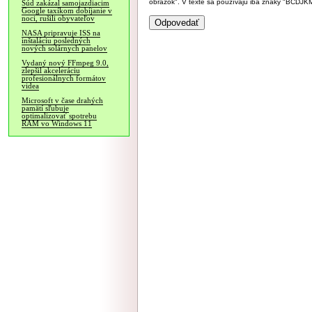
obrázok". V texte sa používajú iba znaky "BC
Súd zakázal samojazdiacim
Google taxíkom dobíjanie v
noci, rušili obyvateľov
NASA pripravuje ISS na
inštaláciu posledných
nových solárnych panelov
Vydaný nový FFmpeg 9.0,
zlepšil akceleráciu
profesionálnych formátov
videa
Microsoft v čase drahých
pamätí sľubuje
optimalizovať spotrebu
RAM vo Windows 11