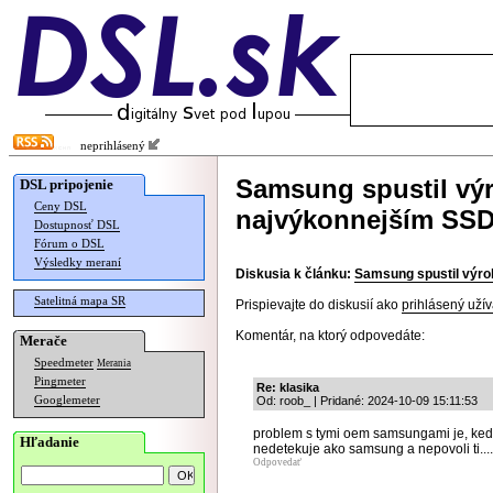
neprihlásený
Samsung spustil výr
DSL pripojenie
Ceny DSL
najvýkonnejším SSD
Dostupnosť DSL
Fórum o DSL
Výsledky meraní
Diskusia k článku:
Samsung spustil výro
Satelitná mapa SR
Prispievajte do diskusií ako
prihlásený užív
Komentár, na ktorý odpovedáte:
Merače
Speedmeter
Merania
Pingmeter
Re: klasika
Googlemeter
Od: roob_ | Pridané: 2024-10-09 15:11:53
problem s tymi oem samsungami je, ked 
Hľadanie
nedetekuje ako samsung a nepovoli ti....
Odpovedať