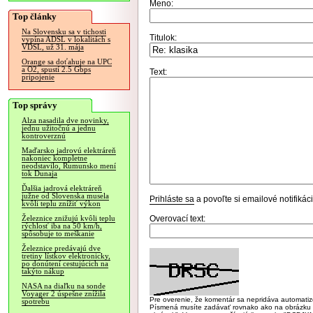
Meno:
Top články
Na Slovensku sa v tichosti
Titulok:
vypína ADSL v lokalitách s
VDSL, už 31. mája
Orange sa doťahuje na UPC
a O2, spustí 2.5 Gbps
Text:
pripojenie
Top správy
Alza nasadila dve novinky,
jednu užitočnú a jednu
kontroverznú
Maďarsko jadrovú elektráreň
nakoniec kompletne
neodstavilo, Rumunsko mení
tok Dunaja
Ďalšia jadrová elektráreň
južne od Slovenska musela
Prihláste sa
a povoľte si emailové notifiká
kvôli teplu znížiť výkon
Overovací text:
Železnice znižujú kvôli teplu
rýchlosť iba na 50 km/h,
spôsobuje to meškanie
Železnice predávajú dve
tretiny lístkov elektronicky,
po donútení cestujúcich na
takýto nákup
NASA na diaľku na sonde
Voyager 2 úspešne znížila
Pre overenie, že komentár sa nepridáva automatizov
spotrebu
Písmená musíte zadávať rovnako ako na obrázku veľk