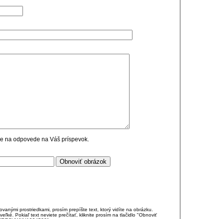
cie na odpovede na Váš príspevok.
anými prostriedkami, prosím prepíšte text, ktorý vidíte na obrázku.
é. Pokiaľ text neviete prečítať, kliknite prosím na tlačidlo "Obnoviť