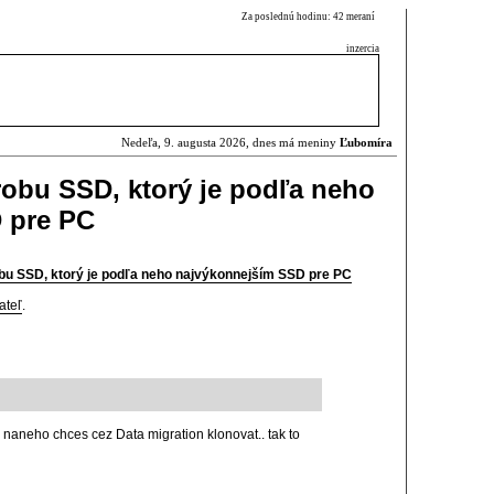
Za poslednú hodinu: 42 meraní
inzercia
Nedeľa, 9. augusta 2026, dnes má meniny
Ľubomíra
obu SSD, ktorý je podľa neho
 pre PC
bu SSD, ktorý je podľa neho najvýkonnejším SSD pre PC
ateľ
.
naneho chces cez Data migration klonovat.. tak to