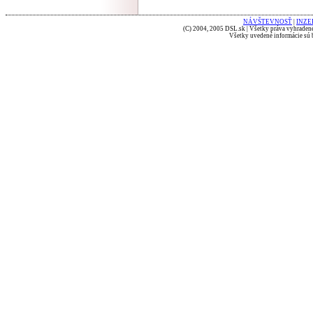
NÁVŠTEVNOSŤ
|
INZE
(C) 2004, 2005 DSL.sk | Všetky práva vyhradené
Všetky uvedené informácie sú b