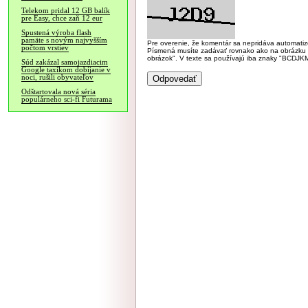
Telekom pridal 12 GB balík
pre Easy, chce zaň 12 eur
Spustená výroba flash
pamäte s novým najvyšším
Pre overenie, že komentár sa nepridáva automatizov
počtom vrstiev
Písmená musíte zadávať rovnako ako na obrázku veľk
obrázok". V texte sa používajú iba znaky "BC
Súd zakázal samojazdiacim
Google taxíkom dobíjanie v
noci, rušili obyvateľov
Odštartovala nová séria
populárneho sci-fi Futurama