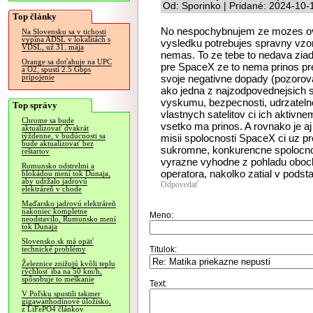
Od: Sporinko | Pridané: 2024-10-
Top články
No nespochybnujem ze mozes ov
Na Slovensku sa v tichosti
vypína ADSL v lokalitách s
vysledku potrebujes spravny vzor
VDSL, už 31. mája
nemas. To ze tebe to nedava zi
Orange sa doťahuje na UPC
pre SpaceX ze to nema prinos pr
a O2, spustí 2.5 Gbps
svoje negativne dopady (pozorova
pripojenie
ako jedna z najzodpovednejsich 
vyskumu, bezpecnosti, udrzatelnos
Top správy
vlastnych satelitov ci ich aktivne
Chrome sa bude
vsetko ma prinos. A rovnako je aj
aktualizovať dvakrát
týždenne, v budúcnosti sa
misii spolocnosti SpaceX ci uz pr
bude aktualizovať bez
sukromne, konkurencne spolocnosti
reštartov
vyrazne vyhodne z pohladu oboch 
Rumunsko odstrelmi a
operatora, nakolko zatial v pods
blokádou mení tok Dunaja,
aby udržalo jadrovú
Odpovedať
elektráreň v chode
Maďarsko jadrovú elektráreň
nakoniec kompletne
Meno:
neodstavilo, Rumunsko mení
tok Dunaja
Slovensko.sk má opäť
Titulok:
technické problémy
Železnice znižujú kvôli teplu
rýchlosť iba na 50 km/h,
spôsobuje to meškanie
Text:
V Poľsku spustili takmer
gigawatthodinové úložisko,
z LiFePO4 článkov