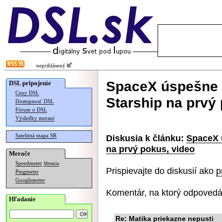
neprihlásený
SpaceX úspešne z
DSL pripojenie
Ceny DSL
Starship na prvý
Dostupnosť DSL
Fórum o DSL
Výsledky meraní
Satelitná mapa SR
Diskusia k článku:
SpaceX 
na prvý pokus, video
Merače
Speedmeter
Merania
Prispievajte do diskusií ako
p
Pingmeter
Googlemeter
Komentár, na ktorý odpovedá
Hľadanie
Re: Matika priekazne nepusti