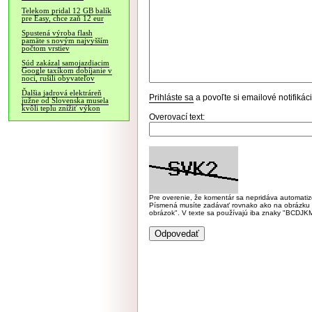
Telekom pridal 12 GB balík
pre Easy, chce zaň 12 eur
Spustená výroba flash
pamäte s novým najvyšším
počtom vrstiev
Súd zakázal samojazdiacim
Google taxíkom dobíjanie v
noci, rušili obyvateľov
Ďalšia jadrová elektráreň
Prihláste sa
a povoľte si emailové notifiká
južne od Slovenska musela
kvôli teplu znížiť výkon
Overovací text:
Pre overenie, že komentár sa nepridáva automatizov
Písmená musíte zadávať rovnako ako na obrázku veľk
obrázok". V texte sa používajú iba znaky "BC