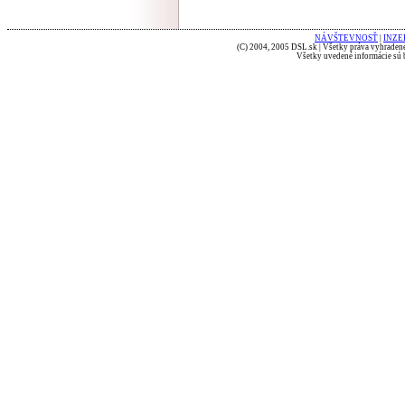
NÁVŠTEVNOSŤ
|
INZE
(C) 2004, 2005 DSL.sk | Všetky práva vyhradené
Všetky uvedené informácie sú b