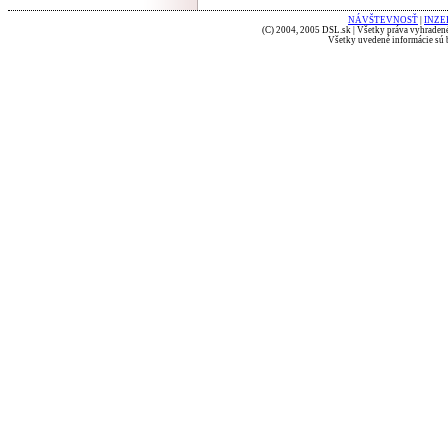
NÁVŠTEVNOSŤ
|
INZE
(C) 2004, 2005 DSL.sk | Všetky práva vyhradené
Všetky uvedené informácie sú b