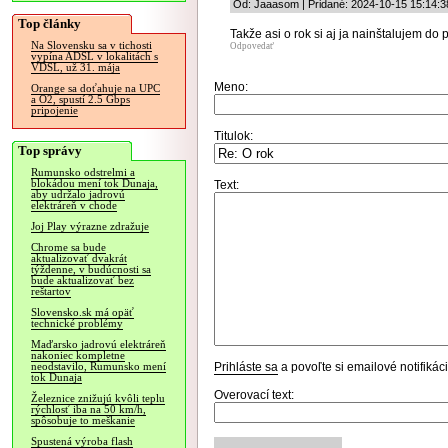
Od: Jaaasom | Pridané: 2024-10-15 15:14:3
Top články
Takže asi o rok si aj ja nainštalujem do
Na Slovensku sa v tichosti
Odpovedať
vypína ADSL v lokalitách s
VDSL, už 31. mája
Meno:
Orange sa doťahuje na UPC
a O2, spustí 2.5 Gbps
pripojenie
Titulok:
Top správy
Rumunsko odstrelmi a
blokádou mení tok Dunaja,
Text:
aby udržalo jadrovú
elektráreň v chode
Joj Play výrazne zdražuje
Chrome sa bude
aktualizovať dvakrát
týždenne, v budúcnosti sa
bude aktualizovať bez
reštartov
Slovensko.sk má opäť
technické problémy
Maďarsko jadrovú elektráreň
nakoniec kompletne
Prihláste sa
a povoľte si emailové notifiká
neodstavilo, Rumunsko mení
tok Dunaja
Overovací text:
Železnice znižujú kvôli teplu
rýchlosť iba na 50 km/h,
spôsobuje to meškanie
Spustená výroba flash