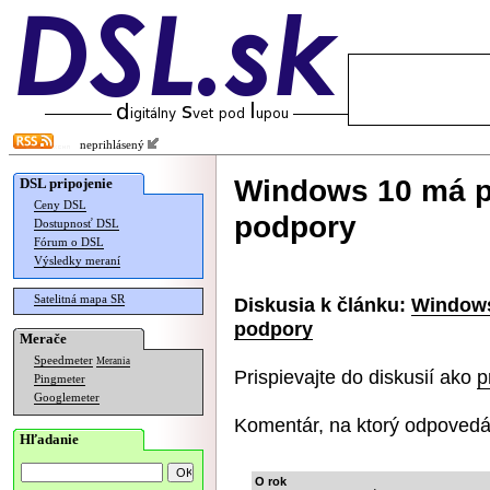
neprihlásený
Windows 10 má p
DSL pripojenie
Ceny DSL
podpory
Dostupnosť DSL
Fórum o DSL
Výsledky meraní
Satelitná mapa SR
Diskusia k článku:
Windows
podpory
Merače
Speedmeter
Merania
Prispievajte do diskusií ako
p
Pingmeter
Googlemeter
Komentár, na ktorý odpovedá
Hľadanie
O rok