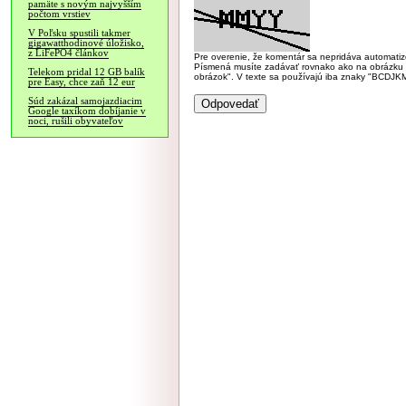
pamäte s novým najvyšším
počtom vrstiev
V Poľsku spustili takmer
gigawatthodinové úložisko,
z LiFePO4 článkov
Pre overenie, že komentár sa nepridáva automatizov
Písmená musíte zadávať rovnako ako na obrázku veľk
Telekom pridal 12 GB balík
obrázok". V texte sa používajú iba znaky "BC
pre Easy, chce zaň 12 eur
Súd zakázal samojazdiacim
Google taxíkom dobíjanie v
noci, rušili obyvateľov