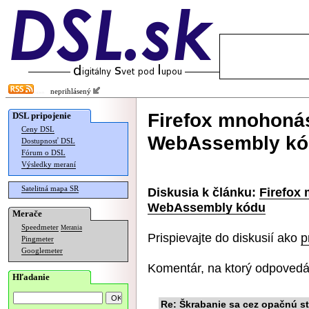
neprihlásený
Firefox mnohonás
DSL pripojenie
Ceny DSL
WebAssembly kó
Dostupnosť DSL
Fórum o DSL
Výsledky meraní
Satelitná mapa SR
Diskusia k článku:
Firefox
WebAssembly kódu
Merače
Speedmeter
Merania
Prispievajte do diskusií ako
p
Pingmeter
Googlemeter
Komentár, na ktorý odpovedá
Hľadanie
Re: Škrabanie sa cez opačnú s