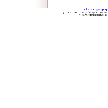
NÁVŠTEVNOSŤ
|
INZE
(C) 2004, 2005 DSL.sk | Všetky práva vyhradené
Všetky uvedené informácie sú b