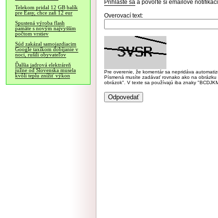
Prihláste sa
a povoľte si emailové notifiká
Telekom pridal 12 GB balík
pre Easy, chce zaň 12 eur
Overovací text:
Spustená výroba flash
pamäte s novým najvyšším
počtom vrstiev
Súd zakázal samojazdiacim
Google taxíkom dobíjanie v
noci, rušili obyvateľov
Ďalšia jadrová elektráreň
južne od Slovenska musela
Pre overenie, že komentár sa nepridáva automatizov
kvôli teplu znížiť výkon
Písmená musíte zadávať rovnako ako na obrázku veľk
obrázok". V texte sa používajú iba znaky "BC