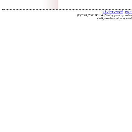
NÁVŠTEVNOSŤ
|
INZE
(C) 2004, 2005 DSL.sk | Všetky práva vyhradené
Všetky uvedené informácie sú b