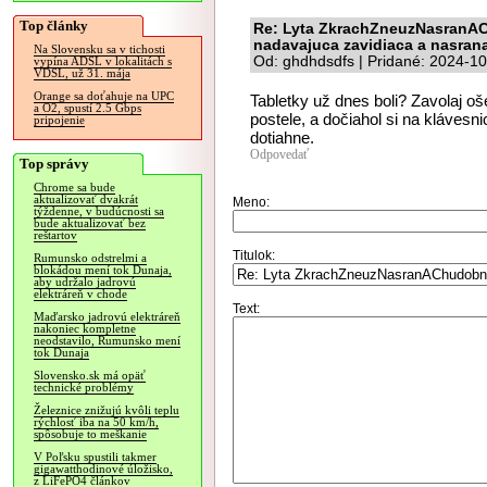
Top články
Re: Lyta ZkrachZneuzNasranACh
nadavajuca zavidiaca a nasrana
Na Slovensku sa v tichosti
Od: ghdhdsdfs | Pridané: 2024-1
vypína ADSL v lokalitách s
VDSL, už 31. mája
Orange sa doťahuje na UPC
Tabletky už dnes boli? Zavolaj oše
a O2, spustí 2.5 Gbps
postele, a dočiahol si na klávesn
pripojenie
dotiahne.
Odpovedať
Top správy
Chrome sa bude
aktualizovať dvakrát
Meno:
týždenne, v budúcnosti sa
bude aktualizovať bez
reštartov
Titulok:
Rumunsko odstrelmi a
blokádou mení tok Dunaja,
aby udržalo jadrovú
elektráreň v chode
Text:
Maďarsko jadrovú elektráreň
nakoniec kompletne
neodstavilo, Rumunsko mení
tok Dunaja
Slovensko.sk má opäť
technické problémy
Železnice znižujú kvôli teplu
rýchlosť iba na 50 km/h,
spôsobuje to meškanie
V Poľsku spustili takmer
gigawatthodinové úložisko,
z LiFePO4 článkov