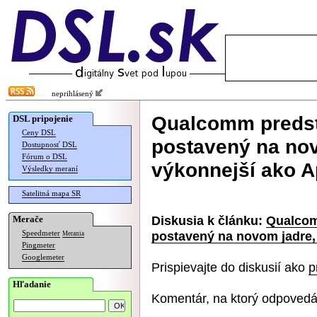
neprihlásený
Qualcomm predst
DSL pripojenie
Ceny DSL
postavený na nov
Dostupnosť DSL
Fórum o DSL
výkonnejší ako 
Výsledky meraní
Satelitná mapa SR
Diskusia k článku:
Qualcom
Merače
postavený na novom jadre,
Speedmeter
Merania
Pingmeter
Googlemeter
Prispievajte do diskusií ako
p
Hľadanie
Komentár, na ktorý odpovedá