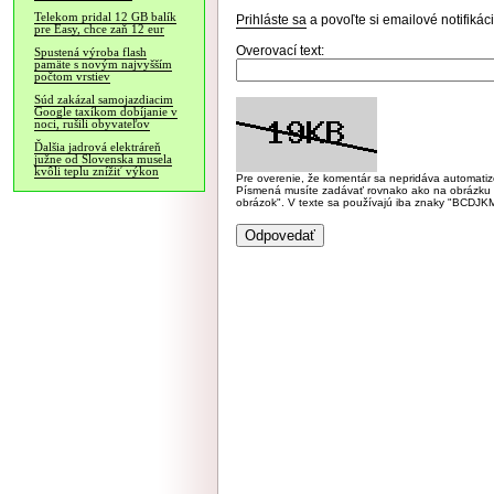
Telekom pridal 12 GB balík
Prihláste sa
a povoľte si emailové notifiká
pre Easy, chce zaň 12 eur
Overovací text:
Spustená výroba flash
pamäte s novým najvyšším
počtom vrstiev
Súd zakázal samojazdiacim
Google taxíkom dobíjanie v
noci, rušili obyvateľov
Ďalšia jadrová elektráreň
južne od Slovenska musela
kvôli teplu znížiť výkon
Pre overenie, že komentár sa nepridáva automatizov
Písmená musíte zadávať rovnako ako na obrázku veľk
obrázok". V texte sa používajú iba znaky "BC