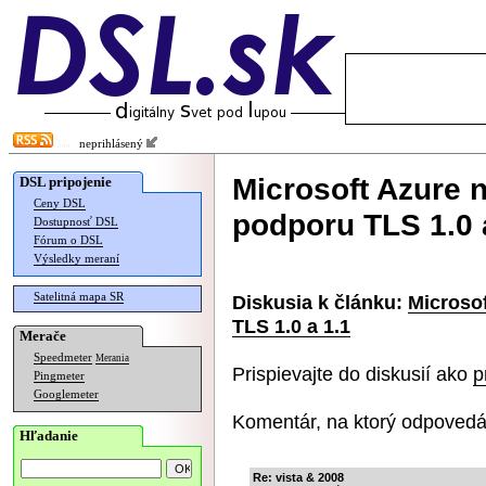
neprihlásený
Microsoft Azure 
DSL pripojenie
Ceny DSL
podporu TLS 1.0 
Dostupnosť DSL
Fórum o DSL
Výsledky meraní
Satelitná mapa SR
Diskusia k článku:
Microso
TLS 1.0 a 1.1
Merače
Speedmeter
Merania
Prispievajte do diskusií ako
p
Pingmeter
Googlemeter
Komentár, na ktorý odpovedá
Hľadanie
Re: vista & 2008