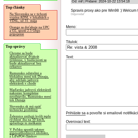
Od: mif | Pridané: 2024-10-22 13:54:18
Top články
Spravis proxy ako pre Win98 :) Welcum t
Na Slovensku sa v tichosti
Odpovedať
vypína ADSL v lokalitách s
VDSL, už 31. mája
Meno:
Orange sa doťahuje na UPC
a O2, spustí 2.5 Gbps
pripojenie
Titulok:
Top správy
Chrome sa bude
aktualizovať dvakrát
Text:
týždenne, v budúcnosti sa
bude aktualizovať bez
reštartov
Rumunsko odstrelmi a
blokádou mení tok Dunaja,
aby udržalo jadrovú
elektráreň v chode
Maďarsko jadrovú elektráreň
nakoniec kompletne
neodstavilo, Rumunsko mení
tok Dunaja
Slovensko.sk má opäť
technické problémy
Prihláste sa
a povoľte si emailové notifiká
Železnice znižujú kvôli teplu
rýchlosť iba na 50 km/h,
Overovací text:
spôsobuje to meškanie
V Poľsku spustili takmer
gigawatthodinové úložisko,
z LiFePO4 článkov