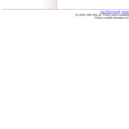
NÁVŠTEVNOSŤ
|
INZE
(C) 2004, 2005 DSL.sk | Všetky práva vyhradené
Všetky uvedené informácie sú b