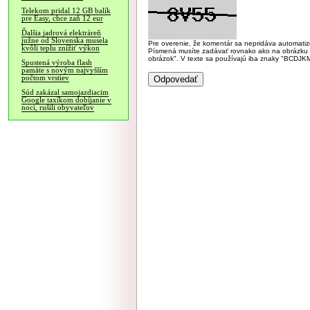
Telekom pridal 12 GB balík
pre Easy, chce zaň 12 eur
Ďalšia jadrová elektráreň
južne od Slovenska musela
Pre overenie, že komentár sa nepridáva automatizov
kvôli teplu znížiť výkon
Písmená musíte zadávať rovnako ako na obrázku veľk
obrázok". V texte sa používajú iba znaky "BC
Spustená výroba flash
pamäte s novým najvyšším
počtom vrstiev
Súd zakázal samojazdiacim
Google taxíkom dobíjanie v
noci, rušili obyvateľov