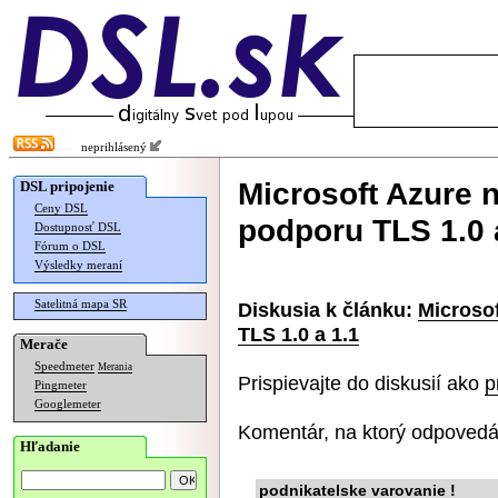
neprihlásený
Microsoft Azure 
DSL pripojenie
Ceny DSL
podporu TLS 1.0 
Dostupnosť DSL
Fórum o DSL
Výsledky meraní
Satelitná mapa SR
Diskusia k článku:
Microso
TLS 1.0 a 1.1
Merače
Speedmeter
Merania
Prispievajte do diskusií ako
p
Pingmeter
Googlemeter
Komentár, na ktorý odpovedá
Hľadanie
podnikatelske varovanie !