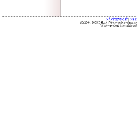
NÁVŠTEVNOSŤ
|
INZE
(C) 2004, 2005 DSL.sk | Všetky práva vyhradené
Všetky uvedené informácie sú b