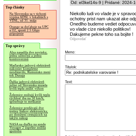
Od: el3kel14s-9 | Pridané: 2024-
Top články
Niekollo ludi vo vlade je v spravo
Na Slovensku sa v tichosti
vypína ADSL v lokalitách s
ochotny prist nam ukazat ake odp
VDSL, už 31. mája
Onedlho budeme vediet odpocuva
Orange sa doťahuje na UPC
vo vlade cize niekollo politikov!
a O2, spustí 2.5 Gbps
Dakujeme pekne toho sa bojite !
pripojenie
Odpovedať
Top správy
Meno:
Alza nasadila dve novinky,
jednu užitočnú a jednu
kontroverznú
Maďarsko jadrovú elektráreň
Titulok:
nakoniec kompletne
neodstavilo, Rumunsko mení
tok Dunaja
Text:
Ďalšia jadrová elektráreň
južne od Slovenska musela
kvôli teplu znížiť výkon
Železnice znižujú kvôli teplu
rýchlosť iba na 50 km/h,
spôsobuje to meškanie
Železnice predávajú dve
tretiny lístkov elektronicky,
po donútení cestujúcich na
takýto nákup
NASA na diaľku na sonde
Voyager 2 úspešne znížila
spotrebu