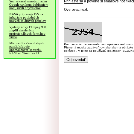
Prihláste sa
a povoľte si emailové notifiká
Súd zakázal samojazdiacim
Google taxíkom dobíjanie v
noci, rušili obyvateľov
Overovací text:
NASA pripravuje ISS na
inštaláciu posledných
nových solárnych panelov
Vydaný nový FFmpeg 9.0,
zlepšil akceleráciu
profesionálnych formátov
videa
Microsoft v čase drahých
Pre overenie, že komentár sa nepridáva automatizov
pamätí sľubuje
Písmená musíte zadávať rovnako ako na obrázku veľk
optimalizovať spotrebu
obrázok". V texte sa používajú iba znaky "BC
RAM vo Windows 11