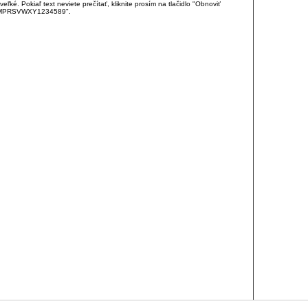
é. Pokiaľ text neviete prečítať, kliknite prosím na tlačidlo "Obnoviť
DJKMPRSVWXY1234589".
RCIA