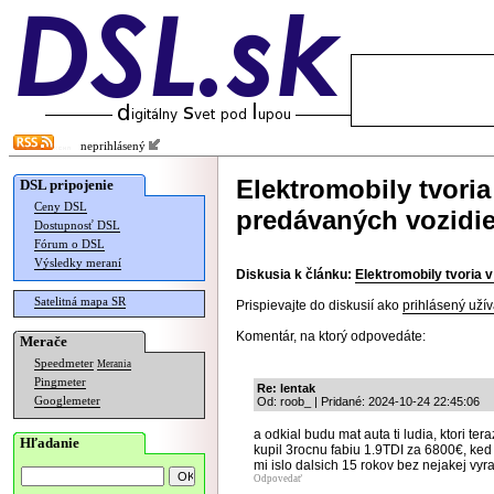
neprihlásený
Elektromobily tvori
DSL pripojenie
Ceny DSL
predávaných vozidie
Dostupnosť DSL
Fórum o DSL
Výsledky meraní
Diskusia k článku:
Elektromobily tvoria 
Satelitná mapa SR
Prispievajte do diskusií ako
prihlásený užív
Komentár, na ktorý odpovedáte:
Merače
Speedmeter
Merania
Pingmeter
Re: lentak
Googlemeter
Od: roob_ | Pridané: 2024-10-24 22:45:06
a odkial budu mat auta ti ludia, ktori te
Hľadanie
kupil 3rocnu fabiu 1.9TDI za 6800€, ke
mi islo dalsich 15 rokov bez nejakej vyr
Odpovedať