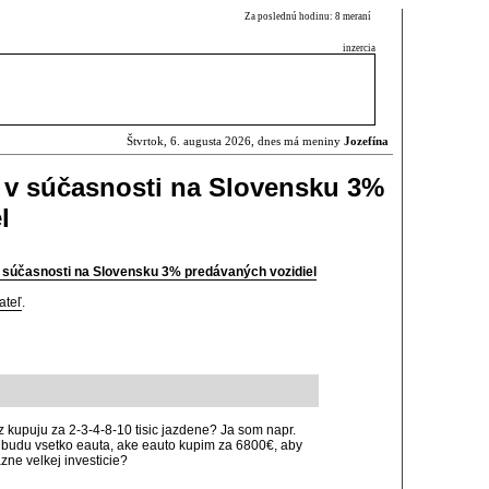
Za poslednú hodinu: 8 meraní
inzercia
Štvrtok, 6. augusta 2026, dnes má meniny
Jozefína
a v súčasnosti na Slovensku 3%
l
v súčasnosti na Slovensku 3% predávaných vozidiel
ateľ
.
raz kupuju za 2-3-4-8-10 tisic jazdene? Ja som napr.
d budu vsetko eauta, ake eauto kupim za 6800€, aby
azne velkej investicie?