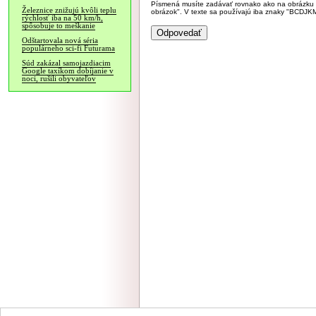
Písmená musíte zadávať rovnako ako na obrázku veľk
Železnice znižujú kvôli teplu
obrázok". V texte sa používajú iba znaky "BC
rýchlosť iba na 50 km/h,
spôsobuje to meškanie
Odštartovala nová séria
populárneho sci-fi Futurama
Súd zakázal samojazdiacim
Google taxíkom dobíjanie v
noci, rušili obyvateľov
NÁVŠTEVNOSŤ
|
INZE