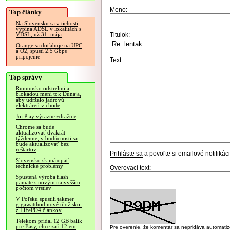
Meno:
Top články
Na Slovensku sa v tichosti
vypína ADSL v lokalitách s
Titulok:
VDSL, už 31. mája
Orange sa doťahuje na UPC
a O2, spustí 2.5 Gbps
pripojenie
Text:
Top správy
Rumunsko odstrelmi a
blokádou mení tok Dunaja,
aby udržalo jadrovú
elektráreň v chode
Joj Play výrazne zdražuje
Chrome sa bude
aktualizovať dvakrát
týždenne, v budúcnosti sa
bude aktualizovať bez
reštartov
Prihláste sa
a povoľte si emailové notifiká
Slovensko.sk má opäť
technické problémy
Overovací text:
Spustená výroba flash
pamäte s novým najvyšším
počtom vrstiev
V Poľsku spustili takmer
gigawatthodinové úložisko,
z LiFePO4 článkov
Telekom pridal 12 GB balík
pre Easy, chce zaň 12 eur
Pre overenie, že komentár sa nepridáva automatizov