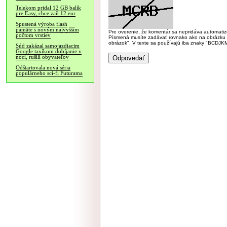
Telekom pridal 12 GB balík
pre Easy, chce zaň 12 eur
Spustená výroba flash
pamäte s novým najvyšším
Pre overenie, že komentár sa nepridáva automatizov
počtom vrstiev
Písmená musíte zadávať rovnako ako na obrázku veľk
obrázok". V texte sa používajú iba znaky "BC
Súd zakázal samojazdiacim
Google taxíkom dobíjanie v
noci, rušili obyvateľov
Odštartovala nová séria
populárneho sci-fi Futurama