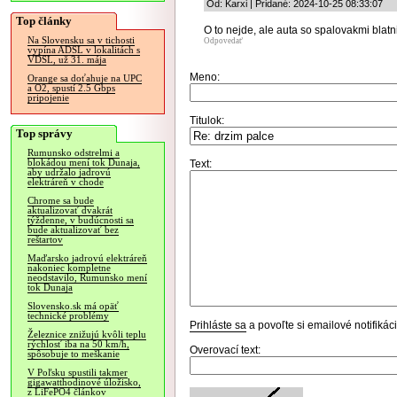
Od: Karxi | Pridané: 2024-10-25 08:33:07
Top články
O to nejde, ale auta so spalovakmi blat
Na Slovensku sa v tichosti
Odpovedať
vypína ADSL v lokalitách s
VDSL, už 31. mája
Meno:
Orange sa doťahuje na UPC
a O2, spustí 2.5 Gbps
pripojenie
Titulok:
Top správy
Rumunsko odstrelmi a
blokádou mení tok Dunaja,
Text:
aby udržalo jadrovú
elektráreň v chode
Chrome sa bude
aktualizovať dvakrát
týždenne, v budúcnosti sa
bude aktualizovať bez
reštartov
Maďarsko jadrovú elektráreň
nakoniec kompletne
neodstavilo, Rumunsko mení
tok Dunaja
Slovensko.sk má opäť
technické problémy
Prihláste sa
a povoľte si emailové notifiká
Železnice znižujú kvôli teplu
rýchlosť iba na 50 km/h,
Overovací text:
spôsobuje to meškanie
V Poľsku spustili takmer
gigawatthodinové úložisko,
z LiFePO4 článkov