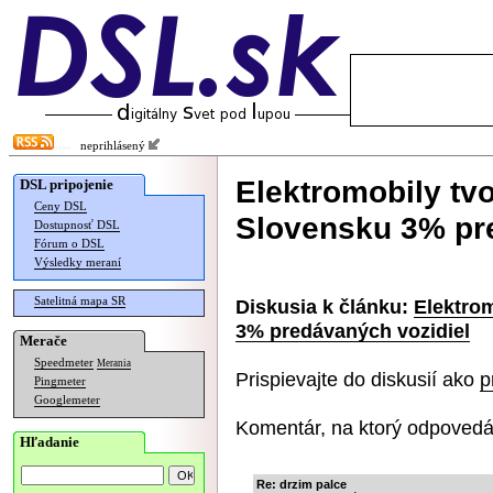
neprihlásený
Elektromobily tvo
DSL pripojenie
Ceny DSL
Slovensku 3% pr
Dostupnosť DSL
Fórum o DSL
Výsledky meraní
Satelitná mapa SR
Diskusia k článku:
Elektrom
3% predávaných vozidiel
Merače
Speedmeter
Merania
Prispievajte do diskusií ako
p
Pingmeter
Googlemeter
Komentár, na ktorý odpovedá
Hľadanie
Re: drzim palce