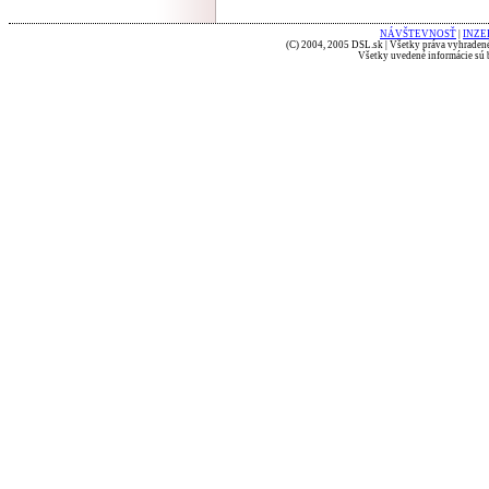
NÁVŠTEVNOSŤ
|
INZE
(C) 2004, 2005 DSL.sk | Všetky práva vyhradené
Všetky uvedené informácie sú b