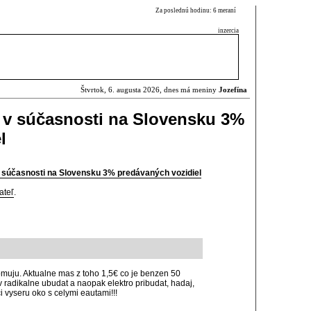
Za poslednú hodinu: 6 meraní
inzercia
Štvrtok, 6. augusta 2026, dnes má meniny
Jozefína
a v súčasnosti na Slovensku 3%
l
v súčasnosti na Slovensku 3% predávaných vozidiel
ateľ
.
edomuju. Aktualne mas z toho 1,5€ co je benzen 50
 radikalne ubudat a naopak elektro pribudat, hadaj,
ci vyseru oko s celymi eautami!!!