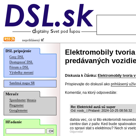
neprihlásený
Elektromobily tvori
DSL pripojenie
Ceny DSL
predávaných vozidie
Dostupnosť DSL
Fórum o DSL
Výsledky meraní
Diskusia k článku:
Elektromobily tvoria 
Satelitná mapa SR
Prispievajte do diskusií ako
prihlásený užív
Komentár, na ktorý odpovedáte:
Merače
Speedmeter
Merania
Pingmeter
Re: Elektrické autá sú super
Googlemeter
Od: roob_ | Pridané: 2024-10-25 08:56:32
dalsia vec, co si tito ekoteroristi neuv
Hľadanie
centov dan z paliv. Ked bude spalovakov
co spravi stat s elektrinou? Nech si vset
Odpovedať