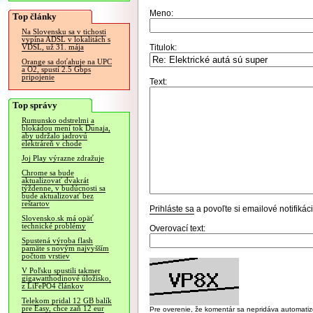
Meno:
Top články
Na Slovensku sa v tichosti
vypína ADSL v lokalitách s
Titulok:
VDSL, už 31. mája
Orange sa doťahuje na UPC
a O2, spustí 2.5 Gbps
pripojenie
Text:
Top správy
Rumunsko odstrelmi a
blokádou mení tok Dunaja,
aby udržalo jadrovú
elektráreň v chode
Joj Play výrazne zdražuje
Chrome sa bude
aktualizovať dvakrát
týždenne, v budúcnosti sa
bude aktualizovať bez
reštartov
Prihláste sa
a povoľte si emailové notifiká
Slovensko.sk má opäť
technické problémy
Overovací text:
Spustená výroba flash
pamäte s novým najvyšším
počtom vrstiev
V Poľsku spustili takmer
gigawatthodinové úložisko,
z LiFePO4 článkov
Telekom pridal 12 GB balík
pre Easy, chce zaň 12 eur
Pre overenie, že komentár sa nepridáva automatizov