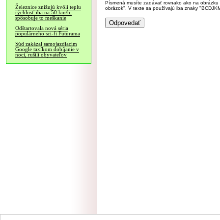
Písmená musíte zadávať rovnako ako na obrázku veľk
Železnice znižujú kvôli teplu
obrázok". V texte sa používajú iba znaky "BC
rýchlosť iba na 50 km/h,
spôsobuje to meškanie
Odštartovala nová séria
populárneho sci-fi Futurama
Súd zakázal samojazdiacim
Google taxíkom dobíjanie v
noci, rušili obyvateľov
NÁVŠTEVNOSŤ
|
INZE