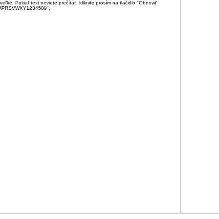
é. Pokiaľ text neviete prečítať, kliknite prosím na tlačidlo "Obnoviť
DJKMPRSVWXY1234589".
RCIA