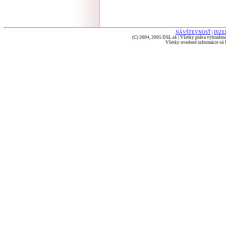
NÁVŠTEVNOSŤ
|
INZE
(C) 2004, 2005 DSL.sk | Všetky práva vyhradené
Všetky uvedené informácie sú b