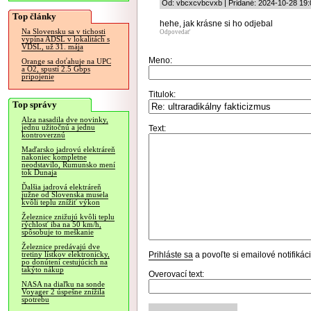
Od: vbcxcvbcvxb | Pridané: 2024-10-28 19:
Top články
hehe, jak krásne si ho odjebal
Na Slovensku sa v tichosti
Odpovedať
vypína ADSL v lokalitách s
VDSL, už 31. mája
Meno:
Orange sa doťahuje na UPC
a O2, spustí 2.5 Gbps
pripojenie
Titulok:
Top správy
Alza nasadila dve novinky,
jednu užitočnú a jednu
Text:
kontroverznú
Maďarsko jadrovú elektráreň
nakoniec kompletne
neodstavilo, Rumunsko mení
tok Dunaja
Ďalšia jadrová elektráreň
južne od Slovenska musela
kvôli teplu znížiť výkon
Železnice znižujú kvôli teplu
rýchlosť iba na 50 km/h,
spôsobuje to meškanie
Železnice predávajú dve
Prihláste sa
a povoľte si emailové notifiká
tretiny lístkov elektronicky,
po donútení cestujúcich na
takýto nákup
Overovací text:
NASA na diaľku na sonde
Voyager 2 úspešne znížila
spotrebu