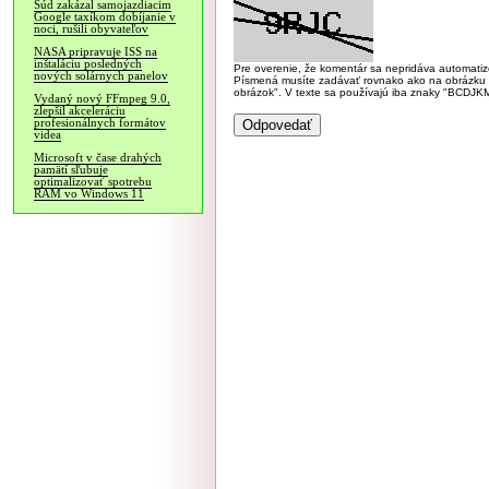
Súd zakázal samojazdiacim
Google taxíkom dobíjanie v
noci, rušili obyvateľov
NASA pripravuje ISS na
inštaláciu posledných
Pre overenie, že komentár sa nepridáva automatizov
nových solárnych panelov
Písmená musíte zadávať rovnako ako na obrázku veľk
obrázok". V texte sa používajú iba znaky "BC
Vydaný nový FFmpeg 9.0,
zlepšil akceleráciu
profesionálnych formátov
videa
Microsoft v čase drahých
pamätí sľubuje
optimalizovať spotrebu
RAM vo Windows 11