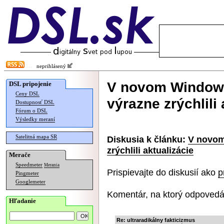
neprihlásený
V novom Windows
DSL pripojenie
Ceny DSL
výrazne zrýchlili 
Dostupnosť DSL
Fórum o DSL
Výsledky meraní
Satelitná mapa SR
Diskusia k článku:
V novom
zrýchlili aktualizácie
Merače
Speedmeter
Merania
Prispievajte do diskusií ako
p
Pingmeter
Googlemeter
Komentár, na ktorý odpovedá
Hľadanie
Re: ultraradikálny fakticizmus