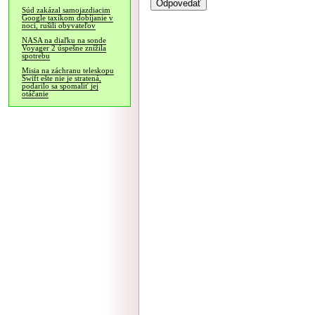
Súd zakázal samojazdiacim
Google taxíkom dobíjanie v
noci, rušili obyvateľov
NASA na diaľku na sonde
Voyager 2 úspešne znížila
spotrebu
Misia na záchranu teleskopu
Swift ešte nie je stratená,
podarilo sa spomaliť jej
otáčanie