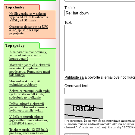
Top články
Titulok:
Na Slovensku sa v tichosti
vypína ADSL v lokalitách s
VDSL, už 31. mája
Text:
Orange sa doťahuje na UPC
a O2, spustí 2.5 Gbps
pripojenie
Top správy
Alza nasadila dve novinky,
jednu užitočnú a jednu
kontroverznú
Maďarsko jadrovú elektráreň
nakoniec kompletne
neodstavilo, Rumunsko mení
tok Dunaja
Prihláste sa
a povoľte si emailové notifiká
Slovensko.sk má opäť
technické problémy
Overovací text:
Železnice znižujú kvôli teplu
rýchlosť iba na 50 km/h,
spôsobuje to meškanie
Ďalšia jadrová elektráreň
južne od Slovenska musela
kvôli teplu znížiť výkon
V Poľsku spustili takmer
gigawatthodinové úložisko,
Pre overenie, že komentár sa nepridáva automatizov
z LiFePO4 článkov
Písmená musíte zadávať rovnako ako na obrázku veľk
obrázok". V texte sa používajú iba znaky "BC
Telekom pridal 12 GB balík
pre Easy, chce zaň 12 eur