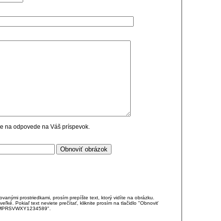
cie na odpovede na Váš príspevok.
anými prostriedkami, prosím prepíšte text, ktorý vidíte na obrázku.
é. Pokiaľ text neviete prečítať, kliknite prosím na tlačidlo "Obnoviť
DJKMPRSVWXY1234589".