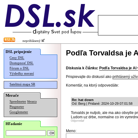
neprihlásený
Podľa Torvaldsa je 
DSL pripojenie
Ceny DSL
Dostupnosť DSL
Diskusia k článku:
Podľa Torvaldsa je AI
Fórum o DSL
Výsledky meraní
Prispievajte do diskusií ako
prihlásený užív
Satelitná mapa SR
Komentár, na ktorý odpovedáte:
Merače
Re: hat down
Speedmeter
Merania
Od: Berg | Pridané: 2024-10-29 07:01:58
Pingmeter
Googlemeter
Torvalds je nutjob, ale ma ako obvylle p
Ludom uz drbe, normalne co im vymrdne 
Odpovedať
Hľadanie
Meno: