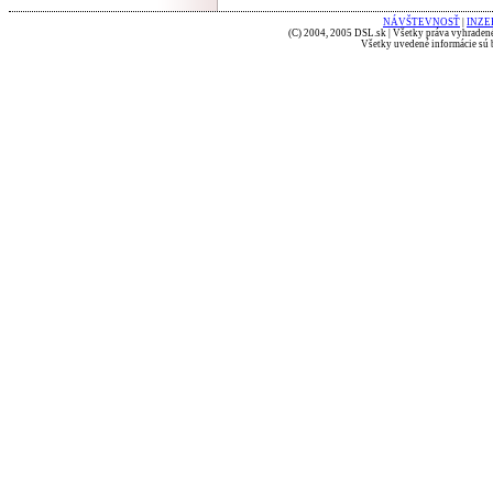
NÁVŠTEVNOSŤ
|
INZE
(C) 2004, 2005 DSL.sk | Všetky práva vyhradené
Všetky uvedené informácie sú b