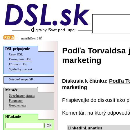
neprihlásený
Podľa Torvaldsa 
DSL pripojenie
Ceny DSL
marketing
Dostupnosť DSL
Fórum o DSL
Výsledky meraní
Satelitná mapa SR
Diskusia k článku:
Podľa To
marketing
Merače
Speedmeter
Merania
Prispievajte do diskusií ako
p
Pingmeter
Googlemeter
Komentár, na ktorý odpovedá
Hľadanie
LinkedInLunatics