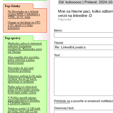
Od: kubooooo | Pridané: 2024-10
Top články
Mne sa hlavne paci, kolko odborni
Na Slovensku sa v tichosti
vypína ADSL v lokalitách s
verzii na linkedine :D
VDSL, už 31. mája
Odpovedať
Orange sa doťahuje na UPC
a O2, spustí 2.5 Gbps
pripojenie
Meno:
Top správy
Titulok:
Maďarsko jadrovú elektráreň
nakoniec kompletne
neodstavilo, Rumunsko mení
tok Dunaja
Text:
Alza nasadila dve novinky,
jednu užitočnú a jednu
kontroverznú
Slovensko.sk má opäť
technické problémy
Železnice znižujú kvôli teplu
rýchlosť iba na 50 km/h,
spôsobuje to meškanie
Ďalšia jadrová elektráreň
južne od Slovenska musela
kvôli teplu znížiť výkon
V Poľsku spustili takmer
gigawatthodinové úložisko,
Prihláste sa
a povoľte si emailové notifiká
z LiFePO4 článkov
Overovací text:
Telekom pridal 12 GB balík
pre Easy, chce zaň 12 eur