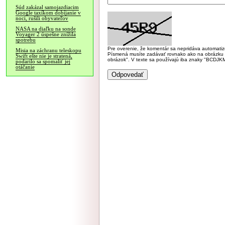
Súd zakázal samojazdiacim
Google taxíkom dobíjanie v
noci, rušili obyvateľov
NASA na diaľku na sonde
Voyager 2 úspešne znížila
spotrebu
Pre overenie, že komentár sa nepridáva automatizov
Misia na záchranu teleskopu
Písmená musíte zadávať rovnako ako na obrázku veľk
Swift ešte nie je stratená,
obrázok". V texte sa používajú iba znaky "BC
podarilo sa spomaliť jej
otáčanie