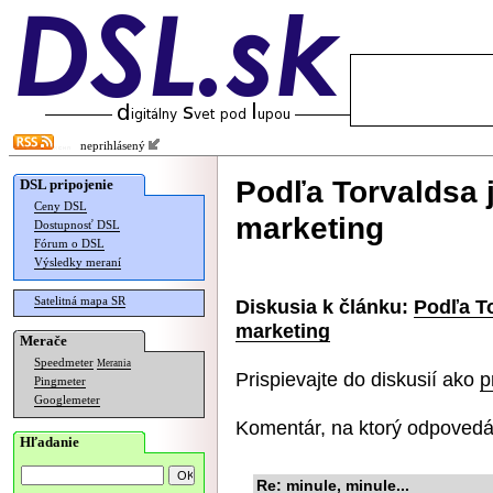
neprihlásený
Podľa Torvaldsa 
DSL pripojenie
Ceny DSL
marketing
Dostupnosť DSL
Fórum o DSL
Výsledky meraní
Satelitná mapa SR
Diskusia k článku:
Podľa To
marketing
Merače
Speedmeter
Merania
Prispievajte do diskusií ako
p
Pingmeter
Googlemeter
Komentár, na ktorý odpovedá
Hľadanie
Re: minule, minule...