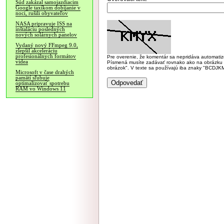
Súd zakázal samojazdiacim
Google taxíkom dobíjanie v
noci, rušili obyvateľov
NASA pripravuje ISS na
inštaláciu posledných
nových solárnych panelov
Vydaný nový FFmpeg 9.0,
zlepšil akceleráciu
profesionálnych formátov
Pre overenie, že komentár sa nepridáva automatizov
videa
Písmená musíte zadávať rovnako ako na obrázku veľk
obrázok". V texte sa používajú iba znaky "BC
Microsoft v čase drahých
pamätí sľubuje
optimalizovať spotrebu
RAM vo Windows 11