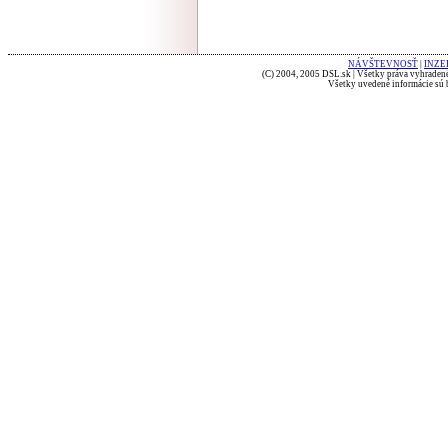
NÁVŠTEVNOSŤ
|
INZE
(C) 2004, 2005 DSL.sk | Všetky práva vyhradené
Všetky uvedené informácie sú b