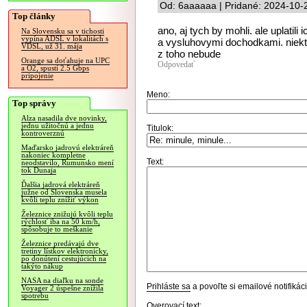
Od: 6aaaaaa | Pridané: 2024-10-
Top články
ano, aj tych by mohli. ale uplatil
Na Slovensku sa v tichosti
vypína ADSL v lokalitách s
a vysluhovymi dochodkami. niektor
VDSL, už 31. mája
z toho nebude
Orange sa doťahuje na UPC
Odpovedať
a O2, spustí 2.5 Gbps
pripojenie
Meno:
Top správy
Alza nasadila dve novinky,
jednu užitočnú a jednu
Titulok:
kontroverznú
Maďarsko jadrovú elektráreň
nakoniec kompletne
Text:
neodstavilo, Rumunsko mení
tok Dunaja
Ďalšia jadrová elektráreň
južne od Slovenska musela
kvôli teplu znížiť výkon
Železnice znižujú kvôli teplu
rýchlosť iba na 50 km/h,
spôsobuje to meškanie
Železnice predávajú dve
tretiny lístkov elektronicky,
po donútení cestujúcich na
takýto nákup
NASA na diaľku na sonde
Prihláste sa
a povoľte si emailové notifiká
Voyager 2 úspešne znížila
spotrebu
Overovací text: