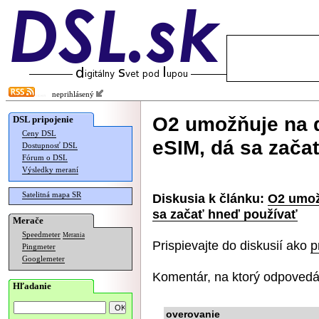
neprihlásený
O2 umožňuje na d
DSL pripojenie
Ceny DSL
eSIM, dá sa zača
Dostupnosť DSL
Fórum o DSL
Výsledky meraní
Satelitná mapa SR
Diskusia k článku:
O2 umožň
sa začať hneď používať
Merače
Speedmeter
Merania
Prispievajte do diskusií ako
p
Pingmeter
Googlemeter
Komentár, na ktorý odpovedá
Hľadanie
overovanie