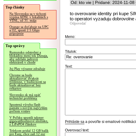
Od: kto vie | Pridané: 2024-11-08
Top články
to overovanie identity pri kupe SI
Na Slovensku sa v tichosti
vypína ADSL v lokalitách s
to operatori vyzaduju dobrovolne 
VDSL, už 31. mája
Odpovedať
Orange sa doťahuje na UPC
a O2, spustí 2.5 Gbps
pripojenie
Meno:
Top správy
Titulok:
Rumunsko odstrelmi a
blokádou mení tok Dunaja,
aby udržalo jadrovú
elektráreň v chode
Text:
Joj Play výrazne zdražuje
Chrome sa bude
aktualizovať dvakrát
týždenne, v budúcnosti sa
bude aktualizovať bez
reštartov
Slovensko.sk má opäť
technické problémy
Spustená výroba flash
pamäte s novým najvyšším
počtom vrstiev
V Poľsku spustili takmer
gigawatthodinové úložisko,
Prihláste sa
a povoľte si emailové notifiká
z LiFePO4 článkov
Overovací text:
Telekom pridal 12 GB balík
pre Easy, chce zaň 12 eur