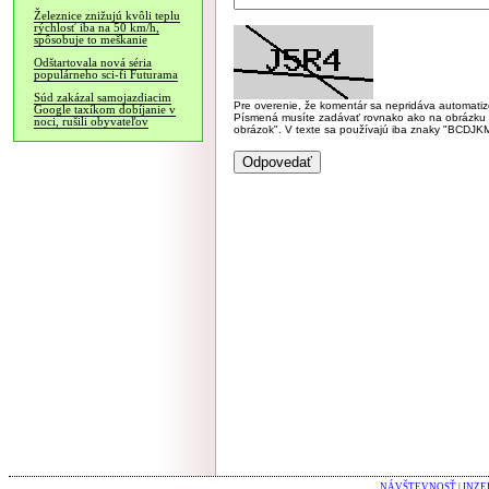
Železnice znižujú kvôli teplu
rýchlosť iba na 50 km/h,
spôsobuje to meškanie
Odštartovala nová séria
populárneho sci-fi Futurama
Súd zakázal samojazdiacim
Pre overenie, že komentár sa nepridáva automatizov
Google taxíkom dobíjanie v
Písmená musíte zadávať rovnako ako na obrázku veľk
noci, rušili obyvateľov
obrázok". V texte sa používajú iba znaky "BC
NÁVŠTEVNOSŤ
|
INZE