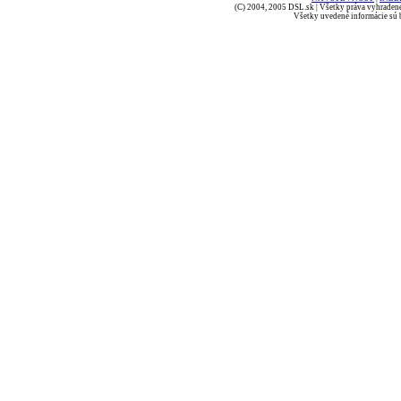
(C) 2004, 2005 DSL.sk | Všetky práva vyhradené
Všetky uvedené informácie sú b