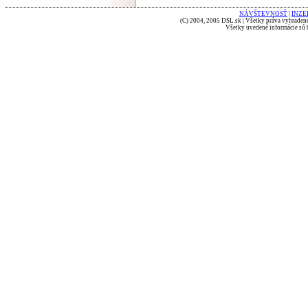
NÁVŠTEVNOSŤ
|
INZE
(C) 2004, 2005 DSL.sk | Všetky práva vyhradené
Všetky uvedené informácie sú b