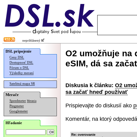
neprihlásený
O2 umožňuje na d
DSL pripojenie
Ceny DSL
eSIM, dá sa zača
Dostupnosť DSL
Fórum o DSL
Výsledky meraní
Satelitná mapa SR
Diskusia k článku:
O2 umožň
sa začať hneď používať
Merače
Speedmeter
Merania
Prispievajte do diskusií ako
p
Pingmeter
Googlemeter
Komentár, na ktorý odpovedá
Hľadanie
Re: overovanie