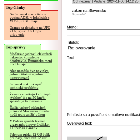
Od: nezmar | Pridané: 2024-11-08 14:12:25
Top články
zakon na Slovensku
Na Slovensku sa v tichosti
Odpovedať
vypína ADSL v lokalitách s
VDSL, už 31. mája
Meno:
Orange sa doťahuje na UPC
a O2, spustí 2.5 Gbps
pripojenie
Titulok:
Top správy
Maďarsko jadrovú elektráreň
nakoniec kompletne
Text:
neodstavilo, Rumunsko mení
tok Dunaja
Alza nasadila dve novinky,
jednu užitočnú a jednu
kontroverznú
Slovensko.sk má opäť
technické problémy
Železnice znižujú kvôli teplu
rýchlosť iba na 50 km/h,
spôsobuje to meškanie
Ďalšia jadrová elektráreň
južne od Slovenska musela
Prihláste sa
a povoľte si emailové notifiká
kvôli teplu znížiť výkon
V Poľsku spustili takmer
Overovací text:
gigawatthodinové úložisko,
z LiFePO4 článkov
Telekom pridal 12 GB balík
pre Easy, chce zaň 12 eur