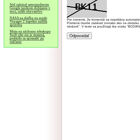
Súd zakázal samojazdiacim
Google taxíkom dobíjanie v
noci, rušili obyvateľov
NASA na diaľku na sonde
Pre overenie, že komentár sa nepridáva automatizov
Voyager 2 úspešne znížila
Písmená musíte zadávať rovnako ako na obrázku veľk
spotrebu
obrázok". V texte sa používajú iba znaky "BC
Misia na záchranu teleskopu
Swift ešte nie je stratená,
podarilo sa spomaliť jej
otáčanie