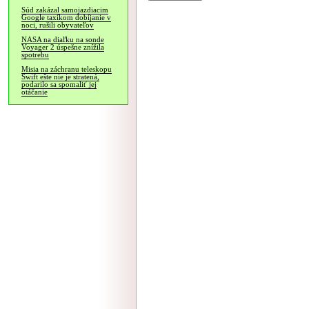
Súd zakázal samojazdiacim
Google taxíkom dobíjanie v
noci, rušili obyvateľov
NASA na diaľku na sonde
Voyager 2 úspešne znížila
spotrebu
Misia na záchranu teleskopu
Swift ešte nie je stratená,
podarilo sa spomaliť jej
otáčanie