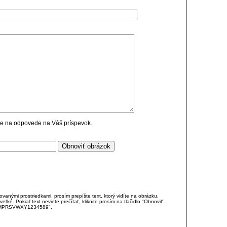
cie na odpovede na Váš príspevok.
anými prostriedkami, prosím prepíšte text, ktorý vidíte na obrázku.
é. Pokiaľ text neviete prečítať, kliknite prosím na tlačidlo "Obnoviť
DJKMPRSVWXY1234589".