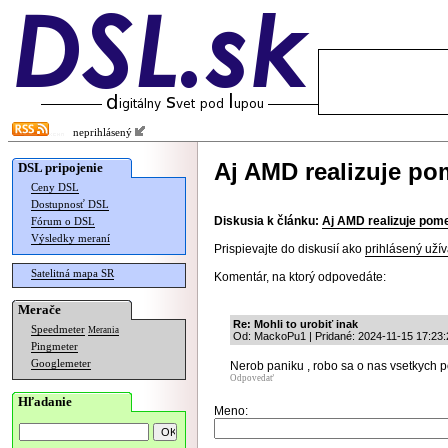
neprihlásený
Aj AMD realizuje po
DSL pripojenie
Ceny DSL
Dostupnosť DSL
Diskusia k článku:
Aj AMD realizuje pom
Fórum o DSL
Výsledky meraní
Prispievajte do diskusií ako
prihlásený užív
Satelitná mapa SR
Komentár, na ktorý odpovedáte:
Merače
Re: Mohli to urobiť inak
Speedmeter
Merania
Od: MackoPu1 | Pridané: 2024-11-15 17:23:
Pingmeter
Googlemeter
Nerob paniku , robo sa o nas vsetkych p
Odpovedať
Hľadanie
Meno: