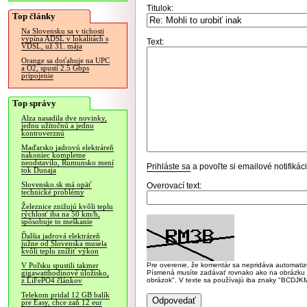
Titulok:
Top články
Na Slovensku sa v tichosti
vypína ADSL v lokalitách s
Text:
VDSL, už 31. mája
Orange sa doťahuje na UPC
a O2, spustí 2.5 Gbps
pripojenie
Top správy
Alza nasadila dve novinky,
jednu užitočnú a jednu
kontroverznú
Maďarsko jadrovú elektráreň
nakoniec kompletne
neodstavilo, Rumunsko mení
Prihláste sa
a povoľte si emailové notifiká
tok Dunaja
Slovensko.sk má opäť
Overovací text:
technické problémy
Železnice znižujú kvôli teplu
rýchlosť iba na 50 km/h,
spôsobuje to meškanie
Ďalšia jadrová elektráreň
južne od Slovenska musela
kvôli teplu znížiť výkon
Pre overenie, že komentár sa nepridáva automatizov
V Poľsku spustili takmer
Písmená musíte zadávať rovnako ako na obrázku veľk
gigawatthodinové úložisko,
obrázok". V texte sa používajú iba znaky "BC
z LiFePO4 článkov
Telekom pridal 12 GB balík
pre Easy, chce zaň 12 eur