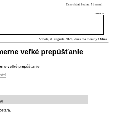
Za poslednú hodinu: 51 meraní
inzercia
Sobota, 8. augusta 2026, dnes má meniny
Oskár
merne veľké prepúšťanie
erne veľké prepúšťanie
ateľ
.
26
ostara.