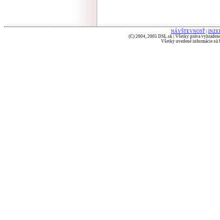
NÁVŠTEVNOSŤ
|
INZE
(C) 2004, 2005 DSL.sk | Všetky práva vyhradené
Všetky uvedené informácie sú b