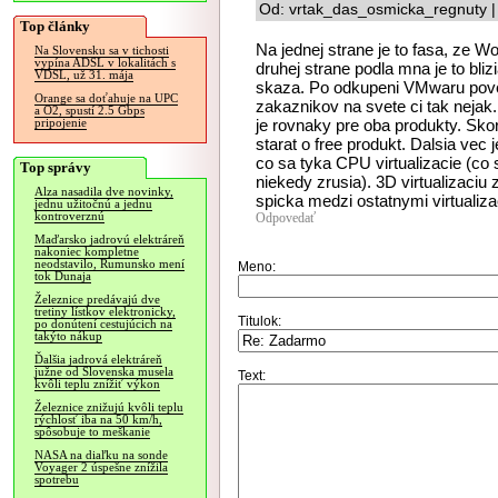
Od: vrtak_das_osmicka_regnuty |
Top články
Na jednej strane je to fasa, ze Wo
Na Slovensku sa v tichosti
vypína ADSL v lokalitách s
druhej strane podla mna je to bli
VDSL, už 31. mája
skaza. Po odkupeni VMwaru pove
Orange sa doťahuje na UPC
zakaznikov na svete ci tak nejak. 
a O2, spustí 2.5 Gbps
je rovnaky pre oba produkty. Sko
pripojenie
starat o free produkt. Dalsia ve
co sa tyka CPU virtualizacie (co 
Top správy
niekedy zrusia). 3D virtualizaciu
Alza nasadila dve novinky,
spicka medzi ostatnymi virtualiz
jednu užitočnú a jednu
kontroverznú
Odpovedať
Maďarsko jadrovú elektráreň
nakoniec kompletne
neodstavilo, Rumunsko mení
Meno:
tok Dunaja
Železnice predávajú dve
tretiny lístkov elektronicky,
Titulok:
po donútení cestujúcich na
takýto nákup
Ďalšia jadrová elektráreň
južne od Slovenska musela
Text:
kvôli teplu znížiť výkon
Železnice znižujú kvôli teplu
rýchlosť iba na 50 km/h,
spôsobuje to meškanie
NASA na diaľku na sonde
Voyager 2 úspešne znížila
spotrebu