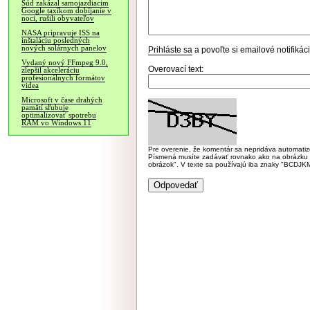
Súd zakázal samojazdiacim
Google taxíkom dobíjanie v
noci, rušili obyvateľov
NASA pripravuje ISS na
inštaláciu posledných
nových solárnych panelov
Prihláste sa
a povoľte si emailové notifiká
Vydaný nový FFmpeg 9.0,
Overovací text:
zlepšil akceleráciu
profesionálnych formátov
videa
Microsoft v čase drahých
pamätí sľubuje
optimalizovať spotrebu
RAM vo Windows 11
Pre overenie, že komentár sa nepridáva automatizov
Písmená musíte zadávať rovnako ako na obrázku veľk
obrázok". V texte sa používajú iba znaky "BC