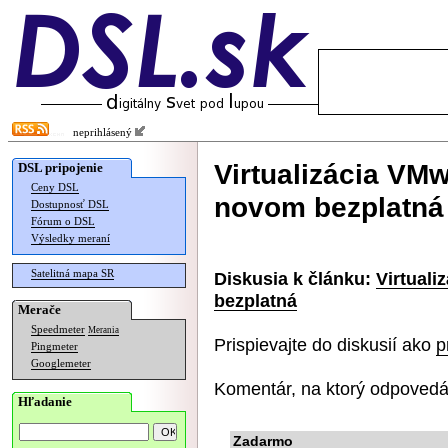
neprihlásený
Virtualizácia VMw
DSL pripojenie
Ceny DSL
novom bezplatná
Dostupnosť DSL
Fórum o DSL
Výsledky meraní
Satelitná mapa SR
Diskusia k článku:
Virtual
bezplatná
Merače
Speedmeter
Merania
Prispievajte do diskusií ako
p
Pingmeter
Googlemeter
Komentár, na ktorý odpovedá
Hľadanie
Zadarmo